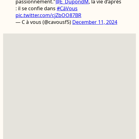
passionnément."
@E_DupondM
, la vie d’après
: il se confie dans
#CàVous
pic.twitter.com/cjZbOO87BR
— C à vous (@cavousf5)
December 11, 2024