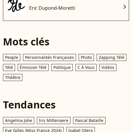
chevron_right
Eric Dupond-Moretti
Mots clés
People
Personnalités Françaises
Photo
Zapping Télé
Télé
Émission Télé
Politique
C À Vous
Vidéos
Théâtre
Tendances
Angelina Jolie
Iris Mittenaere
Pascal Bataille
Eve Gilles (Miss France 2024)
Isabel Otero