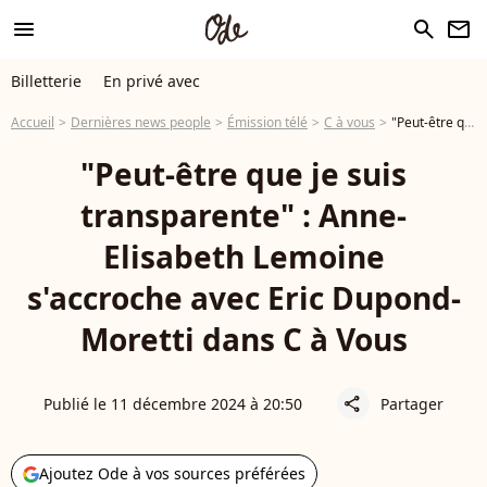
menu
search
newsletter
Billetterie
En privé avec
Accueil
Dernières news people
Émission télé
C à vous
"Peut-être que je suis transparente" : Anne-Elisabeth Lemoine s'accroche avec Eric Dupond-Moretti dans C à Vous
"Peut-être que je suis
transparente" : Anne-
Elisabeth Lemoine
s'accroche avec Eric Dupond-
Moretti dans C à Vous
Publié le 11 décembre 2024 à 20:50
Partager
share
Ajoutez Ode à vos sources préférées