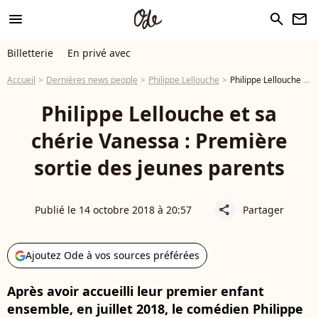
menu
search
newsletter
Billetterie
En privé avec
Accueil
Dernières news people
Philippe Lellouche
Philippe Lellouche et sa chérie Vanessa : Première sortie des jeunes parents
Philippe Lellouche et sa
chérie Vanessa : Première
sortie des jeunes parents
Publié le 14 octobre 2018 à 20:57
Partager
share
Ajoutez Ode à vos sources préférées
Après avoir accueilli leur premier enfant
ensemble, en juillet 2018, le comédien Philippe