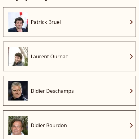
chevron_right
Patrick Bruel
chevron_right
Laurent Ournac
chevron_right
Didier Deschamps
chevron_right
Didier Bourdon