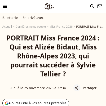
menu
search
newsletter
Billetterie
En privé avec
Accueil
Dernières news people
Miss France 2026
PORTRAIT Miss France 2024 : Qui est Alizée Bidaut, Miss Rhône-Alpes 2023, qui pourrait succéder à Sylvie Tellier ?
PORTRAIT Miss France 2024 :
Qui est Alizée Bidaut, Miss
Rhône-Alpes 2023, qui
pourrait succéder à Sylvie
Tellier ?
Publié le 25 novembre 2023 à 22:34
Partager
share
Ajoutez Ode à vos sources préférées