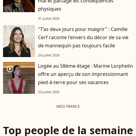
mal et partage les conséquences
physiques
31 juillet 2026
"T’as deux jours pour maigrir" : Camille
Cerf raconte l'envers du décor de sa vie
de mannequin pas toujours facile
29 juillet 2026
Logée au 58ème étage : Marine Lorphelin
player2
offre un aperçu de son impressionnant
pied-à-terre pour ses vacances
29 juillet 2026
MISS FRANCE
Top people de la semaine