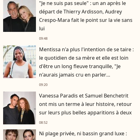
"Je ne suis pas seule" : un an après le
départ de Thierry Ardisson, Audrey
Crespo-Mara fait le point sur la vie sans
lui
09:48
Mentissa n'a plus l'intention de se taire :
le quotidien de sa mère et elle est loin
d'être un long fleuve tranquille, "Je
n'aurais jamais cru en parler
publiquement"
09:20
Vanessa Paradis et Samuel Benchetrit
ont mis un terme à leur histoire, retour
sur leurs plus belles apparitions à deux
08:52
Ni plage privée, ni bassin grand luxe :