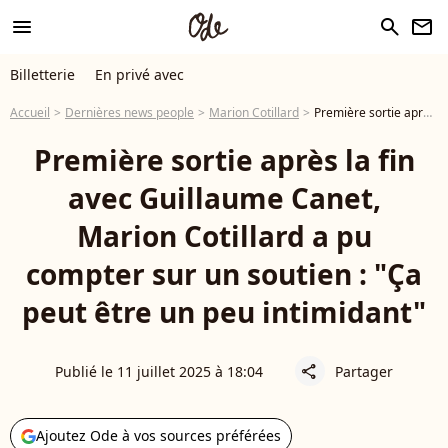
menu
search
newsletter
Billetterie
En privé avec
Accueil
Dernières news people
Marion Cotillard
Première sortie après la fin avec Guillaume Canet, Marion Cotillard a pu compter sur un soutien : "Ça peut être un peu intimidant"
Première sortie après la fin
avec Guillaume Canet,
Marion Cotillard a pu
compter sur un soutien : "Ça
peut être un peu intimidant"
Publié le 11 juillet 2025 à 18:04
Partager
share
Ajoutez Ode à vos sources préférées