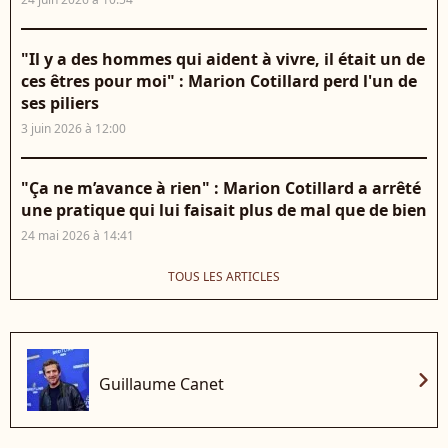
"Il y a des hommes qui aident à vivre, il était un de
ces êtres pour moi" : Marion Cotillard perd l'un de
ses piliers
3 juin 2026 à 12:00
"Ça ne m’avance à rien" : Marion Cotillard a arrêté
une pratique qui lui faisait plus de mal que de bien
24 mai 2026 à 14:41
TOUS LES ARTICLES
chevron_right
Guillaume Canet