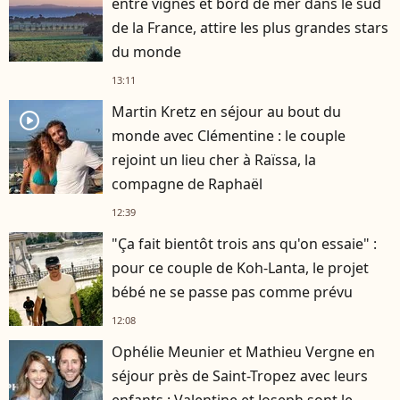
entre vignes et bord de mer dans le sud
de la France, attire les plus grandes stars
du monde
13:11
Martin Kretz en séjour au bout du
player2
monde avec Clémentine : le couple
rejoint un lieu cher à Raïssa, la
compagne de Raphaël
12:39
"Ça fait bientôt trois ans qu'on essaie" :
pour ce couple de Koh-Lanta, le projet
bébé ne se passe pas comme prévu
12:08
Ophélie Meunier et Mathieu Vergne en
séjour près de Saint-Tropez avec leurs
enfants : Valentine et Joseph sont le