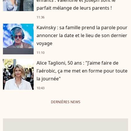
parfait mélange de leurs parents !
11:36
Kavinsky : sa famille prend la parole pour
annoncer la date et le lieu de son dernier
voyage
11:10
Alice Taglioni, 50 ans : "J'aime faire de
player2
l'aérobic, ça me met en forme pour toute
la journée"
10:43
DERNIÈRES NEWS