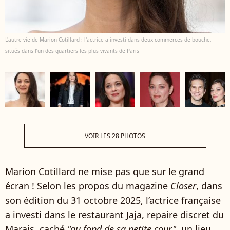
L'autre vie de Marion Cotillard : l'actrice a investi dans deux commerces de bouche,
situés dans l’un des quartiers les plus vivants de Paris
VOIR LES 28 PHOTOS
Marion Cotillard ne mise pas que sur le grand
écran ! Selon les propos du magazine
Closer
, dans
son édition du 31 octobre 2025, l’actrice française
a investi dans le restaurant Jaja, repaire discret du
Marais, caché
"au fond de sa petite cour"
, un lieu