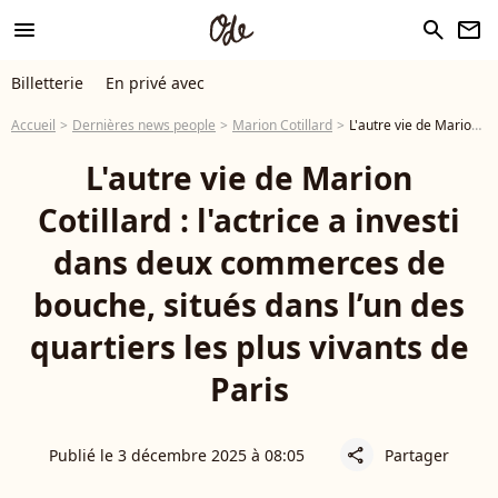
menu
search
newsletter
Billetterie
En privé avec
Accueil
Dernières news people
Marion Cotillard
L'autre vie de Marion Cotillard : l'actrice a investi dans deux commerces de bouche, situés dans l’un des quartiers les plus vivants de Paris
L'autre vie de Marion
Cotillard : l'actrice a investi
dans deux commerces de
bouche, situés dans l’un des
quartiers les plus vivants de
Paris
Publié le 3 décembre 2025 à 08:05
Partager
share