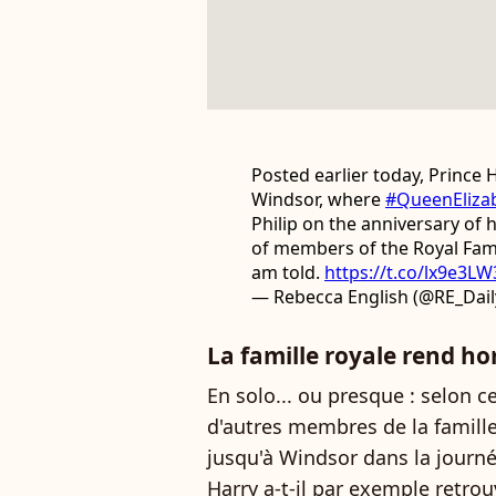
Posted earlier today, Prince 
Windsor, where
#QueenEliza
Philip on the anniversary of
of members of the Royal Famil
am told.
https://t.co/lx9e3L
— Rebecca English (@RE_Dail
La famille royale rend 
En solo... ou presque : selon c
d'autres membres de la famille
jusqu'à Windsor dans la journée
Harry a-t-il par exemple retro