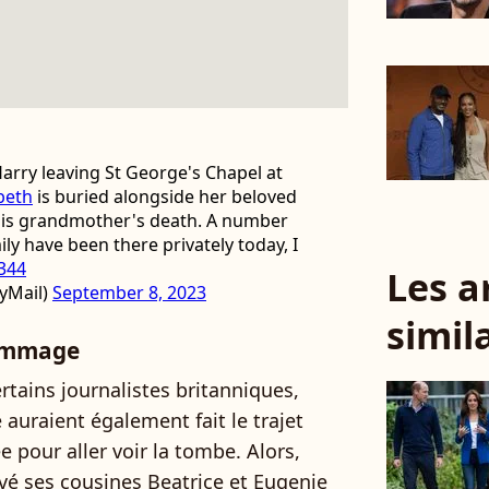
Harry leaving St George's Chapel at
beth
is buried alongside her beloved
 his grandmother's death. A number
y have been there privately today, I
W344
Les a
yMail)
September 8, 2023
simil
hommage
ertains journalistes britanniques,
 auraient également fait le trajet
 pour aller voir la tombe. Alors,
uvé ses cousines Beatrice et Eugenie