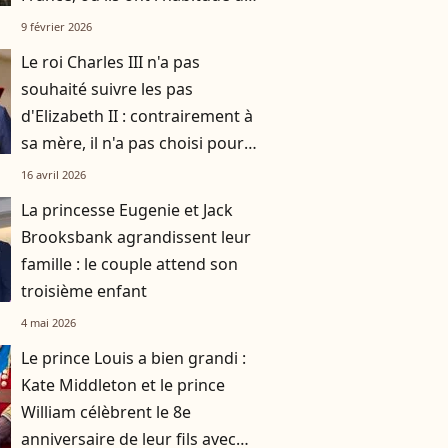
se rendre avec leurs trois
9 février 2026
enfants
Le roi Charles III n'a pas
souhaité suivre les pas
d'Elizabeth II : contrairement à
sa mère, il n'a pas choisi pour
résidence ce monument de la
16 avril 2026
couronne
La princesse Eugenie et Jack
Brooksbank agrandissent leur
famille : le couple attend son
troisième enfant
4 mai 2026
Le prince Louis a bien grandi :
Kate Middleton et le prince
William célèbrent le 8e
anniversaire de leur fils avec