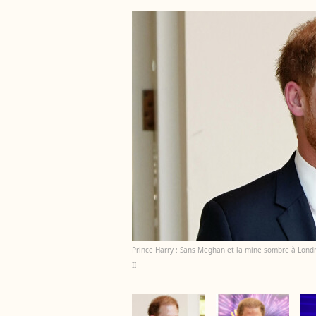
Prince Harry : Sans Meghan et la mine sombre à Londre
II