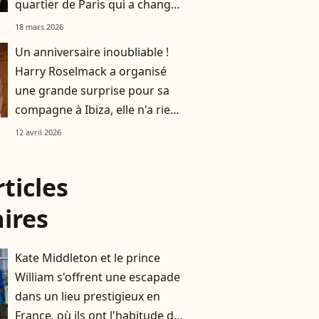
quartier de Paris qui a changé
du tout au tout
18 mars 2026
Un anniversaire inoubliable !
Harry Roselmack a organisé
une grande surprise pour sa
compagne à Ibiza, elle n'a rien
vu venir
12 avril 2026
rticles
aires
Kate Middleton et le prince
William s'offrent une escapade
dans un lieu prestigieux en
France, où ils ont l'habitude de