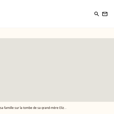
search
newsletter
amille sur la tombe de sa grand-mère Elizabeth II