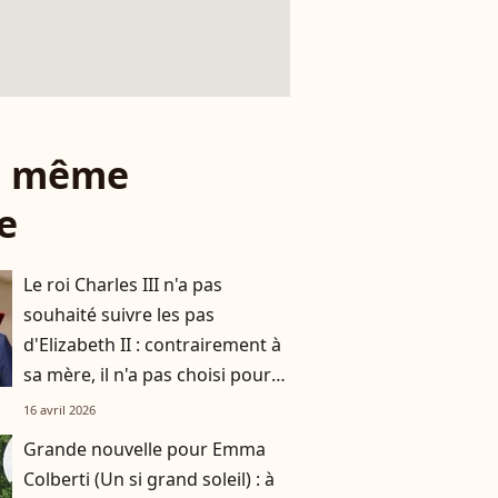
le même
e
Le roi Charles III n'a pas
souhaité suivre les pas
d'Elizabeth II : contrairement à
sa mère, il n'a pas choisi pour
résidence ce monument de la
16 avril 2026
couronne
Grande nouvelle pour Emma
Colberti (Un si grand soleil) : à