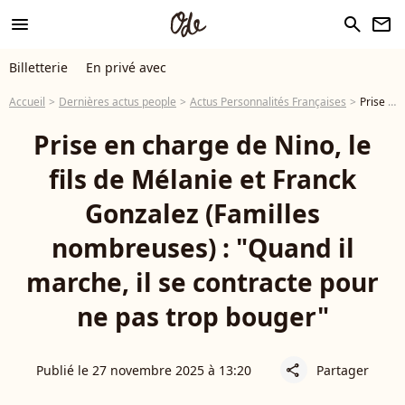
menu
search
newsletter
Billetterie
En privé avec
Accueil
Dernières actus people
Actus Personnalités Françaises
Prise en charge de Nino, le fils de Mélanie et Franck Gonzalez (Familles nombreuses) : "Quand il marche, il se contracte pour ne pas trop bouger"
Prise en charge de Nino, le
fils de Mélanie et Franck
Gonzalez (Familles
nombreuses) : "Quand il
marche, il se contracte pour
ne pas trop bouger"
Publié le 27 novembre 2025 à 13:20
Partager
share