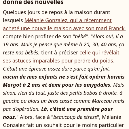
donne des nouvelles
Quelques jours de repos à la maison durant
lesquels
Mélanie Gonzalez, qui a récemment
acheté une nouvelle maison avec son mari Franck
,
compte bien profiter de son "
bébé
". "
Alors oui, il a
19 ans. Mais je pense que même à 20, 30, 40 ans, ça
reste nos bébés
, tient à préciser
celle qui révélait
ses astuces imparables pour perdre du poids
.
C'était une épreuve assez dure parce qu'en fait,
aucun de mes enfants ne s'est fait opérer hormis
Margot à 2 ans et demi pour les amygdales
. Mais
sinon, rien du tout. Juste des petits bobos à droite, à
gauche ou alors un bras cassé comme Marceau mais
pas d'opération.
Là, c'était une première pour
nous
.
" Alors, face à "
beaucoup de stress
", Mélanie
Gonzalez fait un souhait pour le moins particulier