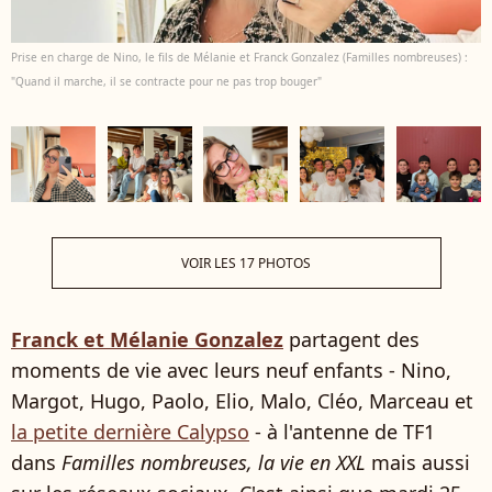
Prise en charge de Nino, le fils de Mélanie et Franck Gonzalez (Familles nombreuses) :
"Quand il marche, il se contracte pour ne pas trop bouger"
VOIR LES 17 PHOTOS
Franck et Mélanie Gonzalez
partagent des
moments de vie avec leurs neuf enfants - Nino,
Margot, Hugo, Paolo, Elio, Malo, Cléo, Marceau et
la petite dernière Calypso
- à l'antenne de TF1
dans
Familles nombreuses, la vie en XXL
mais aussi