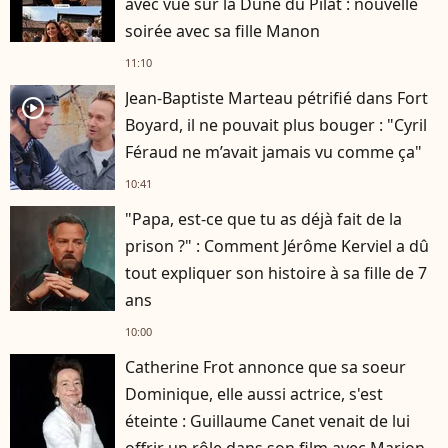
avec vue sur la Dune du Pilat : nouvelle
soirée avec sa fille Manon
11:10
Jean-Baptiste Marteau pétrifié dans Fort
player2
Boyard, il ne pouvait plus bouger : "Cyril
Féraud ne m’avait jamais vu comme ça"
10:41
"Papa, est-ce que tu as déjà fait de la
prison ?" : Comment Jérôme Kerviel a dû
tout expliquer son histoire à sa fille de 7
ans
10:00
Catherine Frot annonce que sa soeur
Dominique, elle aussi actrice, s'est
éteinte : Guillaume Canet venait de lui