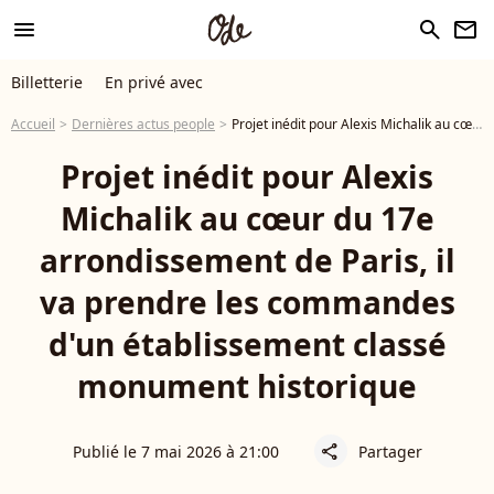
menu
search
newsletter
Billetterie
En privé avec
Accueil
Dernières actus people
Projet inédit pour Alexis Michalik au cœur du 17e arrondissement de Paris, il va prendre les commandes d'un établissement classé monument historique
Projet inédit pour Alexis
Michalik au cœur du 17e
arrondissement de Paris, il
va prendre les commandes
d'un établissement classé
monument historique
Publié le 7 mai 2026 à 21:00
Partager
share