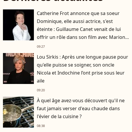
Catherine Frot annonce que sa soeur
Dominique, elle aussi actrice, s'est
éteinte : Guillaume Canet venait de lui
offrir un rôle dans son film avec Marion
Cotillard
09:27
Lou Sirkis : Après une longue pause pour
qu'elle puisse se soigner, son oncle
Nicola et Indochine l’ont prise sous leur
aile
09:20
À quel âge avez-vous découvert qu'il ne
faut jamais verser d'eau chaude dans
l'évier de la cuisine ?
08:38