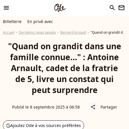
menu
search
newsletter
Billetterie
En privé avec
Accueil
Dernières news people
Bernard Arnault
"Quand on grandit dans une famille connue..." : Antoine Arnault, cadet de la fratrie de 5, livre un constat qui peut surprendre
"Quand on grandit dans une
famille connue..." : Antoine
Arnault, cadet de la fratrie
de 5, livre un constat qui
peut surprendre
Publié le 8 septembre 2025 à 06:58
Partager
share
Ajoutez Ode à vos sources préférées