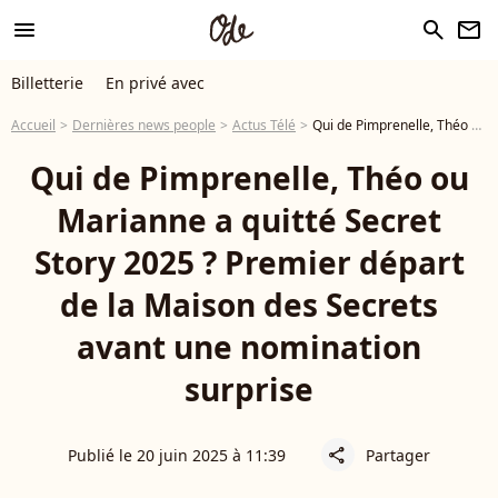
menu
search
newsletter
Billetterie
En privé avec
Accueil
Dernières news people
Actus Télé
Qui de Pimprenelle, Théo ou Marianne a quitté Secret Story 2025 ? Premier départ de la Maison des Secrets avant une nomination surprise
Qui de Pimprenelle, Théo ou
Marianne a quitté Secret
Story 2025 ? Premier départ
de la Maison des Secrets
avant une nomination
surprise
Publié le 20 juin 2025 à 11:39
Partager
share