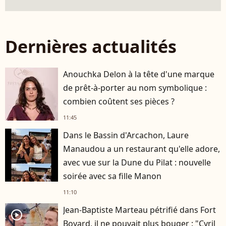
Dernières actualités
Anouchka Delon à la tête d'une marque
de prêt-à-porter au nom symbolique :
combien coûtent ses pièces ?
11:45
Dans le Bassin d'Arcachon, Laure
Manaudou a un restaurant qu'elle adore,
avec vue sur la Dune du Pilat : nouvelle
soirée avec sa fille Manon
11:10
Jean-Baptiste Marteau pétrifié dans Fort
player2
Boyard, il ne pouvait plus bouger : "Cyril