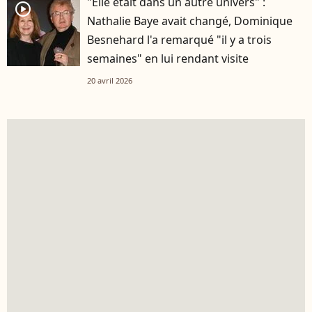
"Elle était dans un autre univers" :
player2
Nathalie Baye avait changé, Dominique
Besnehard l'a remarqué "il y a trois
semaines" en lui rendant visite
20 avril 2026