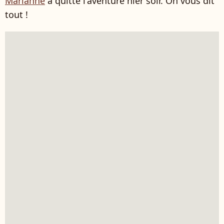
Marianne
a quitté l'aventure hier soir. On vous dit
tout !