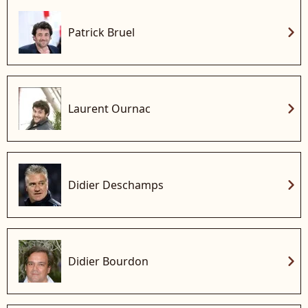
chevron_right
Patrick Bruel
chevron_right
Laurent Ournac
chevron_right
Didier Deschamps
chevron_right
Didier Bourdon