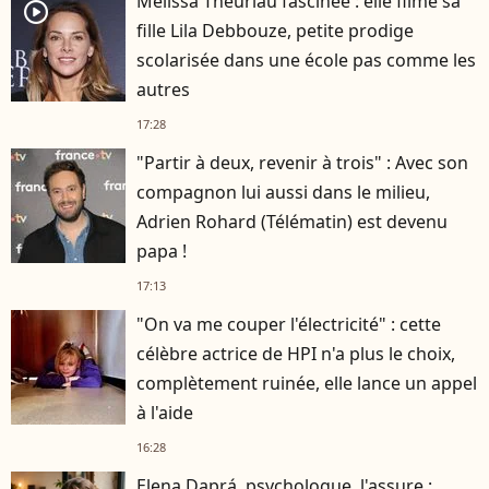
Mélissa Theuriau fascinée : elle filme sa
player2
fille Lila Debbouze, petite prodige
scolarisée dans une école pas comme les
autres
17:28
"Partir à deux, revenir à trois" : Avec son
compagnon lui aussi dans le milieu,
Adrien Rohard (Télématin) est devenu
papa !
17:13
"On va me couper l'électricité" : cette
célèbre actrice de HPI n'a plus le choix,
complètement ruinée, elle lance un appel
à l'aide
16:28
Elena Daprá, psychologue, l'assure :