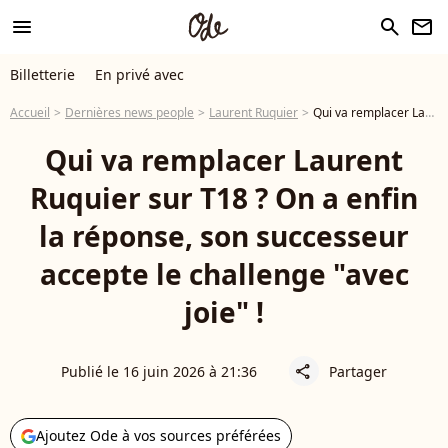
menu
search
newsletter
Billetterie
En privé avec
Accueil
Dernières news people
Laurent Ruquier
Qui va remplacer Laurent Ruquier sur T18 ? On a enfin la réponse, son successeur accepte le challenge "avec joie" !
Qui va remplacer Laurent
Ruquier sur T18 ? On a enfin
la réponse, son successeur
accepte le challenge "avec
joie" !
Publié le 16 juin 2026 à 21:36
Partager
share
Ajoutez Ode à vos sources préférées