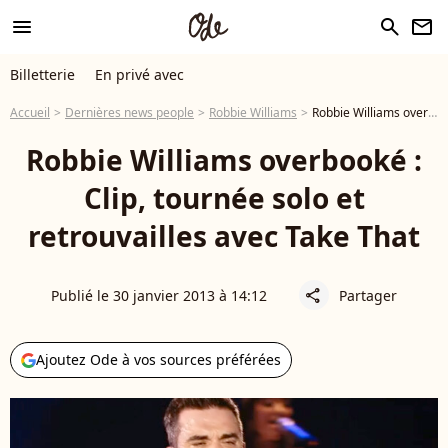
menu
search
newsletter
Billetterie
En privé avec
Accueil
Dernières news people
Robbie Williams
Robbie Williams overbooké : Clip, tournée solo et retrouvailles avec Take That
Robbie Williams overbooké :
Clip, tournée solo et
retrouvailles avec Take That
Publié le 30 janvier 2013 à 14:12
Partager
share
Ajoutez Ode à vos sources préférées