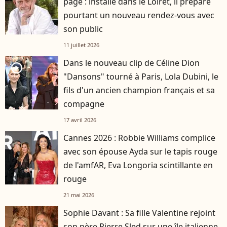
page : installé dans le Loiret, il prépare
pourtant un nouveau rendez-vous avec
son public
11 juillet 2026
Dans le nouveau clip de Céline Dion
player2
"Dansons" tourné à Paris, Lola Dubini, le
fils d'un ancien champion français et sa
compagne
17 avril 2026
Cannes 2026 : Robbie Williams complice
avec son épouse Ayda sur le tapis rouge
de l'amfAR, Eva Longoria scintillante en
rouge
21 mai 2026
Sophie Davant : Sa fille Valentine rejoint
son père Pierre Sled sur une île italienne,