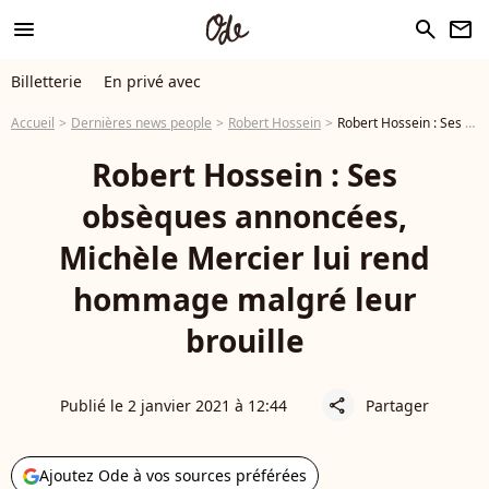
menu
search
newsletter
Billetterie
En privé avec
Accueil
Dernières news people
Robert Hossein
Robert Hossein : Ses obsèques annoncées, Michèle Mercier lui rend hommage malgré leur brouille
Robert Hossein : Ses
obsèques annoncées,
Michèle Mercier lui rend
hommage malgré leur
brouille
Publié le 2 janvier 2021 à 12:44
Partager
share
Ajoutez Ode à vos sources préférées