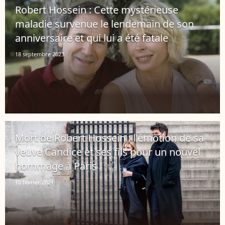
Robert Hossein : Cette mystérieuse
maladie survenue le lendemain de son
anniversaire et qui lui a été fatale
18 septembre 2023
Mort de Robert Hossein : l'émotion de sa
veuve Candice et ses fils pour un nouvel
hommage à Paris
10 février 2021