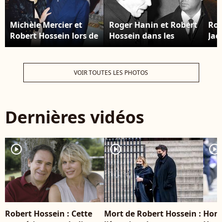
Michèle Mercier et
Roger Hanin et Robert
Rob
Robert Hossein lors de
Hossein dans les
Jac
la générale de la pièce
années 1980.
Jea
"Crime et châtiment"
lor
au théâtre Marigny en
"C
VOIR TOUTES LES PHOTOS
2001. ©BestImage
RIN
BE
Dernières vidéos
player2
player2
player2
Robert Hossein : Cette
Mort de Robert Hossein :
Hom