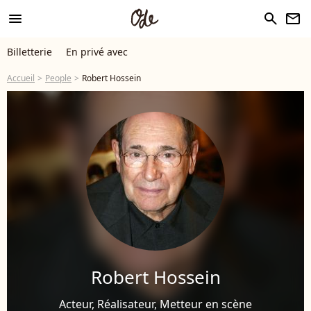
menu
search
newsletter
Billetterie
En privé avec
Accueil
People
Robert Hossein
Robert Hossein
Acteur, Réalisateur, Metteur en scène