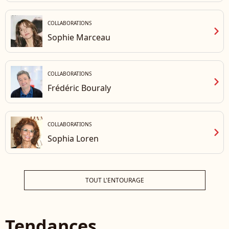
COLLABORATIONS
chevron_right
Sophie Marceau
COLLABORATIONS
chevron_right
Frédéric Bouraly
COLLABORATIONS
chevron_right
Sophia Loren
TOUT L'ENTOURAGE
Tendances