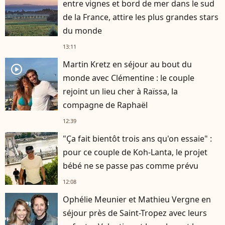
entre vignes et bord de mer dans le sud
de la France, attire les plus grandes stars
du monde
13:11
Martin Kretz en séjour au bout du
player2
monde avec Clémentine : le couple
rejoint un lieu cher à Raïssa, la
compagne de Raphaël
12:39
"Ça fait bientôt trois ans qu'on essaie" :
pour ce couple de Koh-Lanta, le projet
bébé ne se passe pas comme prévu
12:08
Ophélie Meunier et Mathieu Vergne en
séjour près de Saint-Tropez avec leurs