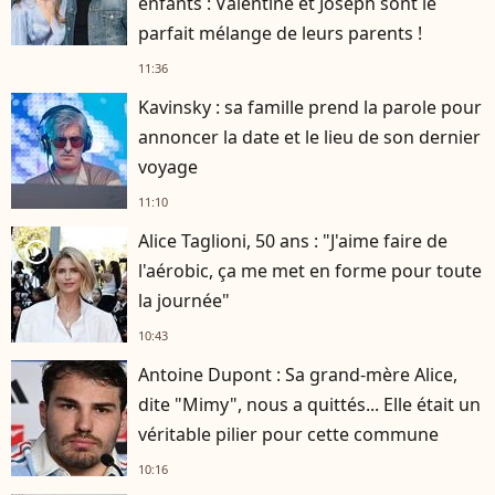
enfants : Valentine et Joseph sont le
parfait mélange de leurs parents !
11:36
Kavinsky : sa famille prend la parole pour
annoncer la date et le lieu de son dernier
voyage
11:10
Alice Taglioni, 50 ans : "J'aime faire de
player2
l'aérobic, ça me met en forme pour toute
la journée"
10:43
Antoine Dupont : Sa grand-mère Alice,
dite "Mimy", nous a quittés... Elle était un
véritable pilier pour cette commune
10:16