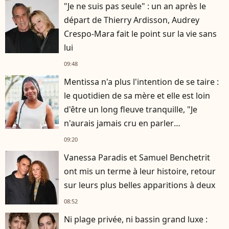
"Je ne suis pas seule" : un an après le
départ de Thierry Ardisson, Audrey
Crespo-Mara fait le point sur la vie sans
lui
09:48
Mentissa n'a plus l'intention de se taire :
le quotidien de sa mère et elle est loin
d'être un long fleuve tranquille, "Je
n'aurais jamais cru en parler
publiquement"
09:20
Vanessa Paradis et Samuel Benchetrit
ont mis un terme à leur histoire, retour
sur leurs plus belles apparitions à deux
08:52
Ni plage privée, ni bassin grand luxe :