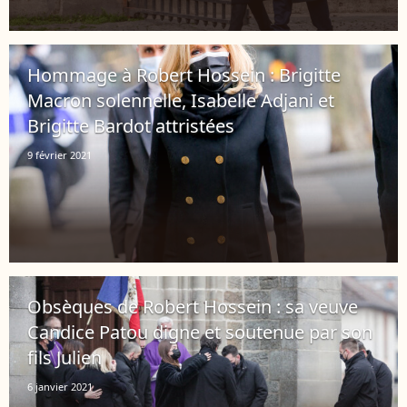
Hommage à Robert Hossein : Brigitte
Macron solennelle, Isabelle Adjani et
Brigitte Bardot attristées
9 février 2021
Obsèques de Robert Hossein : sa veuve
Candice Patou digne et soutenue par son
fils Julien
6 janvier 2021