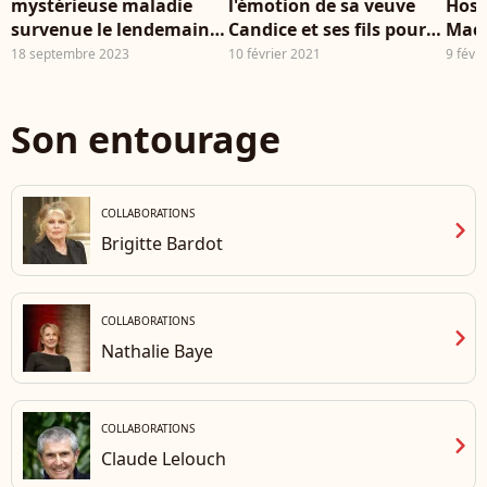
mystérieuse maladie
l'émotion de sa veuve
Hoss
survenue le lendemain
Candice et ses fils pour
Macr
de son anniversaire et
un nouvel hommage à
Isab
18 septembre 2023
10 février 2021
9 févr
qui lui a été fatale
Paris
Brig
attr
Son entourage
COLLABORATIONS
chevron_right
Brigitte Bardot
COLLABORATIONS
chevron_right
Nathalie Baye
COLLABORATIONS
chevron_right
Claude Lelouch