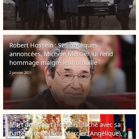
Robert Hossein : Ses obsèques
annoncées, Michèle Mercier lui rend
hommage malgré leur brouille
2 janvier 2021
Mort de Robert Hossein : fâché avec sa
partenaire Michèle Mercier (Angélique),