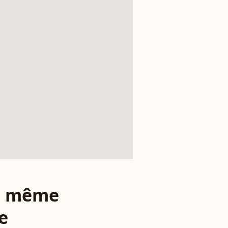
le même
e