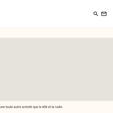
search
newsletter
e toute autre activité que la télé et la radio