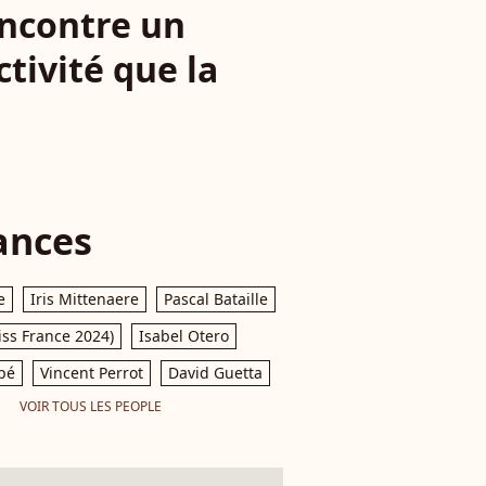
encontre un
tivité que la
ances
e
Iris Mittenaere
Pascal Bataille
iss France 2024)
Isabel Otero
pé
Vincent Perrot
David Guetta
VOIR TOUS LES PEOPLE