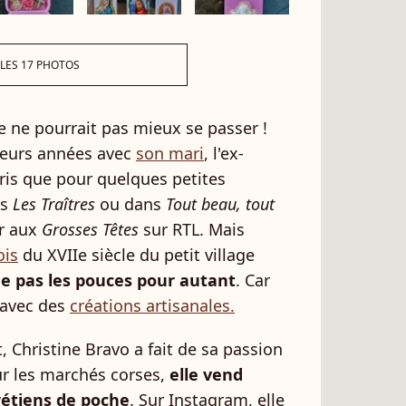
 LES 17 PHOTOS
ite ne pourrait pas mieux se passer !
ieurs années avec
son mari
, l'ex-
aris que pour quelques petites
ns
Les Traîtres
ou dans
Tout beau, tout
r aux
Grosses Têtes
sur RTL. Mais
ois
du XVIIe siècle du petit village
ne pas les pouces pour autant
. Car
 avec des
créations artisanales.
, Christine Bravo a fait de sa passion
r les marchés corses,
elle vend
rétiens de poche
. Sur Instagram, elle