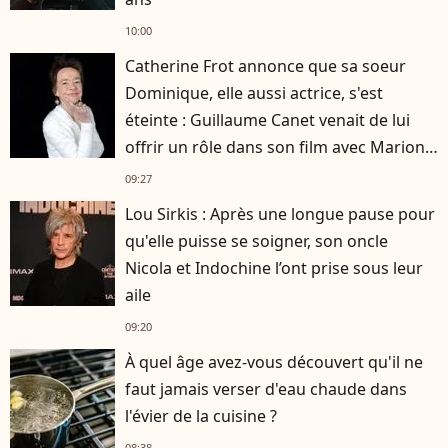
10:00
Catherine Frot annonce que sa soeur
Dominique, elle aussi actrice, s'est
éteinte : Guillaume Canet venait de lui
offrir un rôle dans son film avec Marion
Cotillard
09:27
Lou Sirkis : Après une longue pause pour
qu'elle puisse se soigner, son oncle
Nicola et Indochine l’ont prise sous leur
aile
09:20
À quel âge avez-vous découvert qu'il ne
faut jamais verser d'eau chaude dans
l'évier de la cuisine ?
08:38