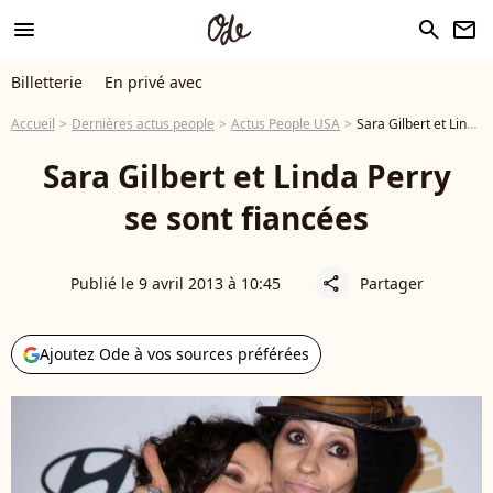
menu
search
newsletter
Billetterie
En privé avec
Accueil
Dernières actus people
Actus People USA
Sara Gilbert et Linda Perry se sont fiancées
Sara Gilbert et Linda Perry
se sont fiancées
Publié le 9 avril 2013 à 10:45
Partager
share
Ajoutez Ode à vos sources préférées