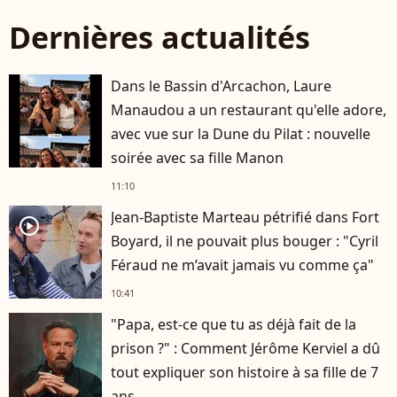
Dernières actualités
Dans le Bassin d'Arcachon, Laure
Manaudou a un restaurant qu'elle adore,
avec vue sur la Dune du Pilat : nouvelle
soirée avec sa fille Manon
11:10
Jean-Baptiste Marteau pétrifié dans Fort
player2
Boyard, il ne pouvait plus bouger : "Cyril
Féraud ne m’avait jamais vu comme ça"
10:41
"Papa, est-ce que tu as déjà fait de la
prison ?" : Comment Jérôme Kerviel a dû
tout expliquer son histoire à sa fille de 7
ans