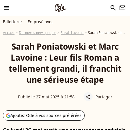
menu
search
newsletter
Billetterie
En privé avec
Accueil
Dernières news people
Sarah Lavoine
Sarah Poniatowski et Marc Lavoine : Leur fils Roman a tellement grandi, il franchit une sérieuse étape
Sarah Poniatowski et Marc
Lavoine : Leur fils Roman a
tellement grandi, il franchit
une sérieuse étape
Publié le 27 mai 2025 à 21:58
Partager
share
Ajoutez Ode à vos sources préférées