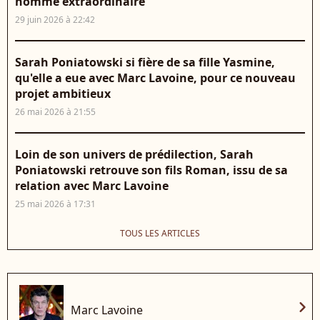
homme extraordinaire"
29 juin 2026 à 22:42
Sarah Poniatowski si fière de sa fille Yasmine,
qu'elle a eue avec Marc Lavoine, pour ce nouveau
projet ambitieux
26 mai 2026 à 21:55
Loin de son univers de prédilection, Sarah
Poniatowski retrouve son fils Roman, issu de sa
relation avec Marc Lavoine
25 mai 2026 à 17:31
TOUS LES ARTICLES
chevron_right
Marc Lavoine