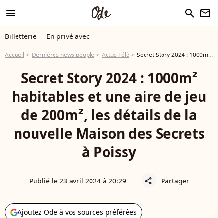
menu
search
newsletter
Billetterie
En privé avec
Accueil
Dernières news people
Actus Télé
Secret Story 2024 : 1000m² habitables et une aire de jeu de 200m², les détails de la nouvelle Maison des Secrets à Poissy
Secret Story 2024 : 1000m²
habitables et une aire de jeu
de 200m², les détails de la
nouvelle Maison des Secrets
à Poissy
Publié le 23 avril 2024 à 20:29
Partager
share
Ajoutez Ode à vos sources préférées