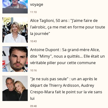
voyage
11:10
Alice Taglioni, 50 ans : "J'aime faire de
player2
l'aérobic, ça me met en forme pour toute
la journée"
10:43
Antoine Dupont : Sa grand-mère Alice,
dite "Mimy", nous a quittés... Elle était un
véritable pilier pour cette commune
10:16
"Je ne suis pas seule" : un an après le
départ de Thierry Ardisson, Audrey
Crespo-Mara fait le point sur la vie sans
lui
09:48