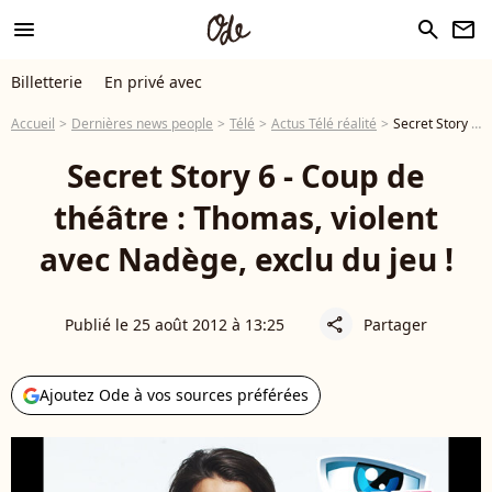
menu
search
newsletter
Billetterie
En privé avec
Accueil
Dernières news people
Télé
Actus Télé réalité
Secret Story 6 - Coup de théâtre : Thomas, violent avec Nadège, exclu du jeu !
Secret Story 6 - Coup de
théâtre : Thomas, violent
avec Nadège, exclu du jeu !
Publié le 25 août 2012 à 13:25
Partager
share
Ajoutez Ode à vos sources préférées