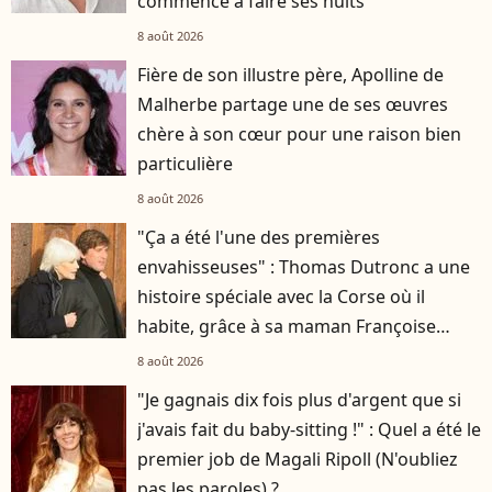
commence à faire ses nuits
8 août 2026
Fière de son illustre père, Apolline de
Malherbe partage une de ses œuvres
chère à son cœur pour une raison bien
particulière
8 août 2026
"Ça a été l'une des premières
envahisseuses" : Thomas Dutronc a une
histoire spéciale avec la Corse où il
habite, grâce à sa maman Françoise
Hardy
8 août 2026
"Je gagnais dix fois plus d'argent que si
j'avais fait du baby-sitting !" : Quel a été le
premier job de Magali Ripoll (N'oubliez
pas les paroles) ?