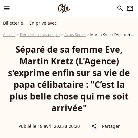
menu
search
newsletter
Billetterie
En privé avec
Accueil
Dernières news people
Actus Séries
Martin Kretz (L'Agence) séparé de sa femme Eve, il se confie sur sa nouvelle vie de père
Séparé de sa femme Eve,
Martin Kretz (L'Agence)
s'exprime enfin sur sa vie de
papa célibataire : "C’est la
plus belle chose qui me soit
arrivée"
Publié le 18 avril 2025 à 20:20
Partager
share