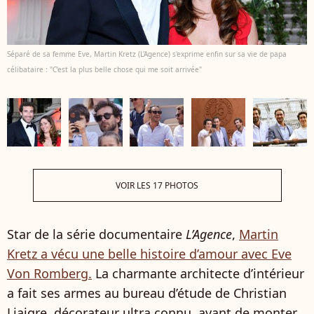
Séparé de sa femme Eve, Martin Kretz (L'Agence) s'exprime enfin sur sa vie de papa
célibataire : "C’est la plus belle chose qui me soit arrivée"
VOIR LES 17 PHOTOS
Star de la série documentaire
L’Agence
,
Martin
Kretz a vécu une belle histoire d’amour avec Eve
Von Romberg.
La charmante architecte d’intérieur
a fait ses armes au bureau d’étude de Christian
Liaigre, décorateur ultra connu, avant de monter