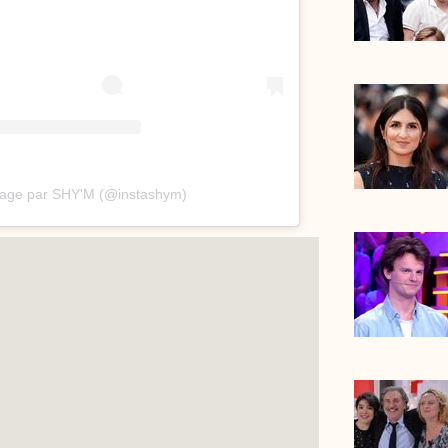
rtage par SHY'M (@instashym)