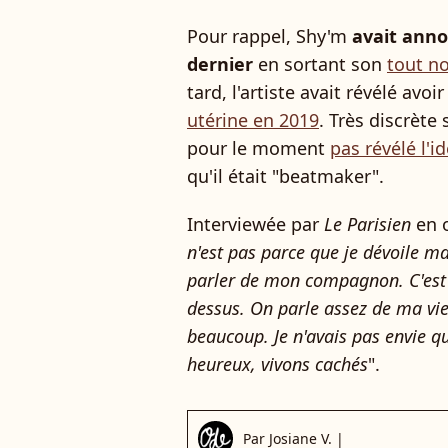
Pour rappel, Shy'm
avait anno
dernier
en sortant son
tout n
tard, l'artiste avait révélé avoi
utérine en 2019
. Très discrète 
pour le moment
pas révélé l'
qu'il était "beatmaker".
Interviewée par
Le Parisien
en o
n'est pas parce que je dévoile 
parler de mon compagnon. C'est pr
dessus. On parle assez de ma vie
beaucoup. Je n'avais pas envie 
heureux, vivons cachés
".
Par
Josiane V.
|