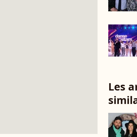
Les a
simil