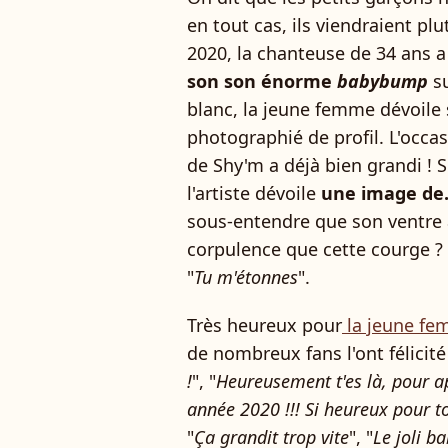
en tout cas, ils viendraient pl
2020, la chanteuse de 34 ans 
son son énorme
babybump
su
blanc, la jeune femme dévoile
photographié de profil. L'occa
de Shy'm a déjà bien grandi !
l'artiste dévoile
une image de.
sous-entendre que son ventre
corpulence que cette courge ?
"
Tu m'étonnes
".
Très heureux pour
la jeune fe
de nombreux fans l'ont félicit
!
", "
Heureusement t'es là, pour a
année 2020 !!! Si heureux pour t
"
Ça grandit trop vite
", "
Le joli 