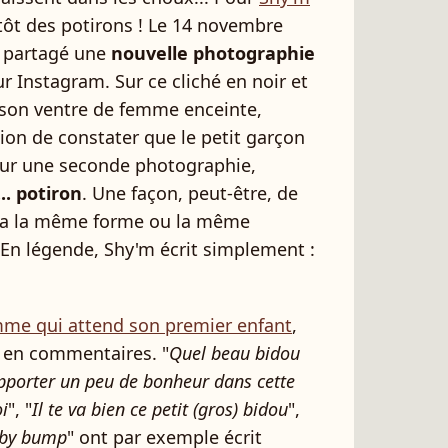
utôt des potirons ! Le 14 novembre
a partagé une
nouvelle photographie
r Instagram. Sur ce cliché en noir et
 son ventre de femme enceinte,
sion de constater que le petit garçon
 Sur une seconde photographie,
.. potiron
. Une façon, peut-être, de
 a la même forme ou la même
 En légende, Shy'm écrit simplement :
mme qui attend son premier enfant
,
é en commentaires. "
Quel beau bidou
pporter un peu de bonheur dans cette
oi
", "
Il te va bien ce petit (gros) bidou
",
baby bump
" ont par exemple écrit