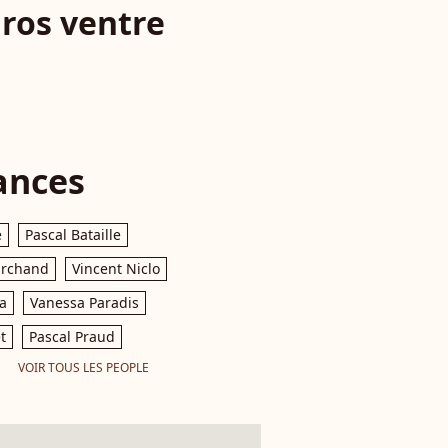
gros ventre
ances
e
Pascal Bataille
archand
Vincent Niclo
a
Vanessa Paradis
t
Pascal Praud
VOIR TOUS LES PEOPLE