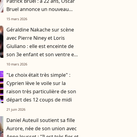
Patrick Bruel : à 22 ans, Oscar
Bruel annonce un nouveau
projet lié aux neurosciences
15 mars 2026
Géraldine Nakache sur scène
avec Pierre Niney et Loris
Giuliano : elle est enceinte de
son 3e enfant et son ventre est
déjà bien arrondi
10 mars 2026
"Le choix était très simple" :
Cyprien lève le voile sur la
raison très particulière de son
départ des 12 coups de midi
21 juin 2026
Daniel Auteuil soutient sa fille
Aurore, née de son union avec
Anne Jousset : "Il est très fier et