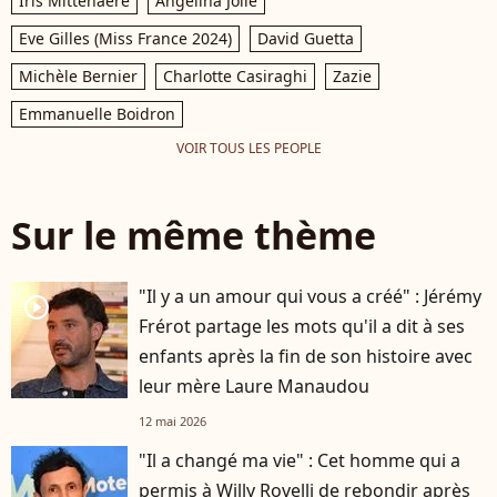
Iris Mittenaere
Angelina Jolie
Eve Gilles (Miss France 2024)
David Guetta
Michèle Bernier
Charlotte Casiraghi
Zazie
Emmanuelle Boidron
VOIR TOUS LES PEOPLE
Sur le même thème
"Il y a un amour qui vous a créé" : Jérémy
player2
Frérot partage les mots qu'il a dit à ses
enfants après la fin de son histoire avec
leur mère Laure Manaudou
12 mai 2026
"Il a changé ma vie" : Cet homme qui a
permis à Willy Rovelli de rebondir après