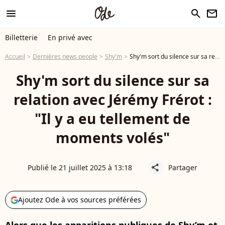
menu
search
newsletter
Billetterie
En privé avec
Accueil
Dernières news people
Shy'm
Shy'm sort du silence sur sa relation avec Jérémy Frérot : "Il y a eu tellement de moments volés"
Shy'm sort du silence sur sa
relation avec Jérémy Frérot :
"Il y a eu tellement de
moments volés"
Publié le 21 juillet 2025 à 13:18
Partager
share
Ajoutez Ode à vos sources préférées