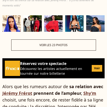
Shy'm sort du silence sur sa relation avec Jérémy Frérot : "Il y a eu tellement de
moments volés"
VOIR LES 23 PHOTOS
Réservez votre spectacle
Voir
Découvrez les artistes actuellement en
tournée sur notre billetterie
Alors que les rumeurs autour de
sa relation avec
Jérémy Frérot
prennent de l’ampleur,
Shy’m
choisit, une fois encore, de rester fidèle à sa ligne
de conduite : la discrétion. Interrogée par
Télé-