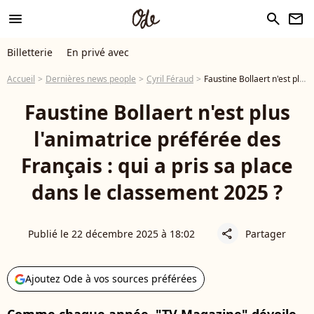
menu
search
newsletter
Billetterie
En privé avec
Accueil
Dernières news people
Cyril Féraud
Faustine Bollaert n'est plus l'animatrice préférée des Français : qui a pris sa place dans le classement 2025 ?
Faustine Bollaert n'est plus
l'animatrice préférée des
Français : qui a pris sa place
dans le classement 2025 ?
Publié le 22 décembre 2025 à 18:02
Partager
share
Ajoutez Ode à vos sources préférées