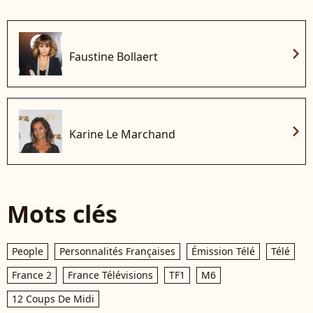
chevron_right
Faustine Bollaert
chevron_right
Karine Le Marchand
Mots clés
People
Personnalités Françaises
Émission Télé
Télé
France 2
France Télévisions
TF1
M6
12 Coups De Midi