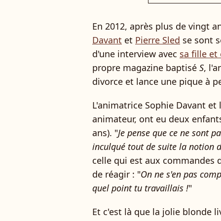
En 2012, après plus de vingt 
Davant
et
Pierre Sled
se sont sé
d'une interview avec
sa fille e
propre magazine baptisé
S
, l'
divorce et lance une pique à p
L'animatrice Sophie Davant et 
animateur, ont eu deux enfant
ans). "
Je pense que ce ne sont p
inculqué tout de suite la notion d
celle qui est aux commandes d
de réagir : "
On ne s'en pas compt
quel point tu travaillais !
"
Et c'est là que la jolie blonde li