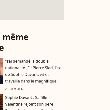
le même
e
"J'ai demandé la double
nationalité..." : Pierre Sled, l'ex
de Sophie Davant, vit et
travaille dans le magnifique
pays de sa nouvelle femme !
25 juillet 2026
Sophie Davant : Sa fille
Valentine rejoint son père