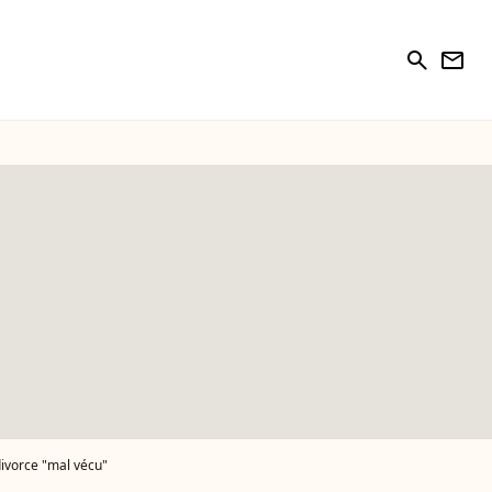
search
newsletter
divorce "mal vécu"