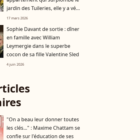
jardin des Tuileries, elle y a vécu
avec son mari Roger Vadim
17 mars 2026
Sophie Davant de sortie : dîner
en famille avec William
Leymergie dans le superbe
cocon de sa fille Valentine Sled
4 juin 2026
rticles
aires
"On a beau leur donner toutes
les clés..." : Maxime Chattam se
confie sur l'éducation de ses