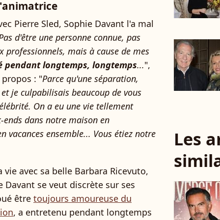
l'animatrice
avec Pierre Sled, Sophie Davant l'a mal
 Pas d'être une personne connue, pas
x professionnels, mais à cause de mes
isé pendant longtemps, longtemps
...
",
 propos : "
Parce qu'une séparation,
e et je culpabilisais beaucoup de vous
 célébrité. On a eu une vie tellement
ek-ends dans notre maison en
Les a
n vacances ensemble... Vous étiez notre
simil
sa vie avec sa belle Barbara Ricevuto,
e Davant se veut discrète sur ses
oué être
toujours amoureuse du
tion
, a entretenu pendant longtemps