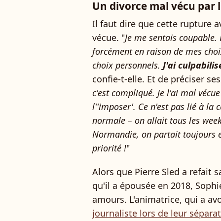
Un divorce mal vécu par 
Il faut dire que cette rupture 
vécue. "
Je me sentais coupable.
forcément en raison de mes choi
choix personnels.
J'ai culpabil
confie-t-elle. Et de préciser ses
c'est compliqué. Je l'ai mal vécu
l''imposer'. Ce n'est pas lié à la
normale – on allait tous les we
Normandie, on partait toujours e
priorité !
"
Alors que Pierre Sled a refait 
qu'il a épousée en 2018, Sophi
amours. L'animatrice, qui a av
journaliste lors de leur sépara