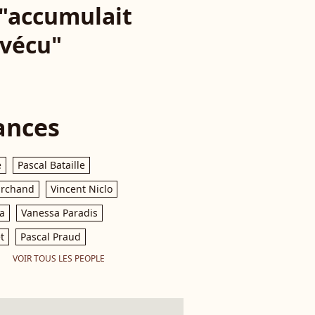
 "accumulait
 vécu"
ances
e
Pascal Bataille
archand
Vincent Niclo
a
Vanessa Paradis
t
Pascal Praud
VOIR TOUS LES PEOPLE