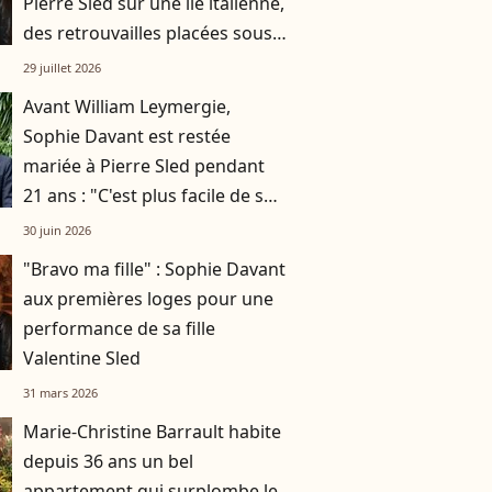
Pierre Sled sur une île italienne,
des retrouvailles placées sous
le signe de la gourmandise !
29 juillet 2026
Avant William Leymergie,
Sophie Davant est restée
mariée à Pierre Sled pendant
21 ans : "C'est plus facile de se
séparer que de rester
30 juin 2026
ensemble"
"Bravo ma fille" : Sophie Davant
aux premières loges pour une
performance de sa fille
Valentine Sled
31 mars 2026
Marie-Christine Barrault habite
depuis 36 ans un bel
appartement qui surplombe le