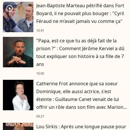
Jean-Baptiste Marteau pétrifié dans Fort
player2
Boyard, il ne pouvait plus bouger : "Cyril
Féraud ne m’avait jamais vu comme ça"
10:41
"Papa, est-ce que tu as déjà fait de la
prison ?" : Comment Jérôme Kerviel a dû
tout expliquer son histoire à sa fille de 7
ans
10:00
Catherine Frot annonce que sa soeur
Dominique, elle aussi actrice, s'est
éteinte : Guillaume Canet venait de lui
offrir un rôle dans son film avec Marion
Cotillard
09:27
Lou Sirkis : Après une longue pause pour