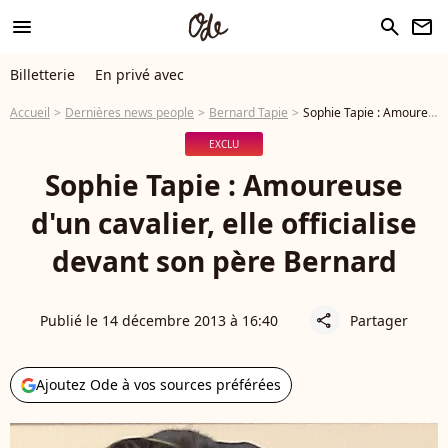
menu
search
newsletter
Billetterie
En privé avec
Accueil
Dernières news people
Bernard Tapie
Sophie Tapie : Amoureuse d'un cavalier, elle officialise devant son père Bernard
EXCLU
Sophie Tapie : Amoureuse
d'un cavalier, elle officialise
devant son père Bernard
Publié le 14 décembre 2013 à 16:40
Partager
share
Ajoutez Ode à vos sources préférées