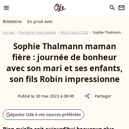
menu
search
newsletter
Billetterie
En privé avec
Accueil
Dernières news people
Miss France 2026
Sophie Thalmann maman fière : journée de bonheur avec son mari et ses enfants, son fils Robin impressionne
Sophie Thalmann maman
fière : journée de bonheur
avec son mari et ses enfants,
son fils Robin impressionne
Publié le 30 mai 2023 à 08:49
Partager
share
Ajoutez Ode à vos sources préférées