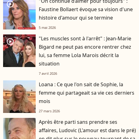
"On continue d’aimer pour toujours" :
player2
Faustine Bollaert évoque sa vision d'une
histoire d'amour qui se termine
5 mai 2026
"Les muscles sont à l'arrêt" : Jean-Marie
player2
Bigard ne peut pas encore rentrer chez
lui, sa femme Lola Marois décrit la
situation
7 avril 2026
Loana : Ce que l'on sait de Sophie, la
femme qui partageait sa vie ces derniers
mois
27 mars 2026
Après être parti sans prendre ses
affaires, Ludovic (L'amour est dans le pré)
en dit plus sur le nouveau tournant de sa