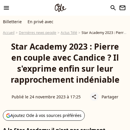
menu
search
newsletter
Billetterie
En privé avec
Accueil
Dernières news people
Actus Télé
Star Academy 2023 : Pierre en couple avec Candice ? Il s'exprime enfin sur leur rapprochement indéniable
Star Academy 2023 : Pierre
en couple avec Candice ? Il
s'exprime enfin sur leur
rapprochement indéniable
Publié le 24 novembre 2023 à 17:25
Partager
share
Ajoutez Ode à vos sources préférées