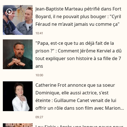
Jean-Baptiste Marteau pétrifié dans Fort
player2
Boyard, il ne pouvait plus bouger : "Cyril
Féraud ne m’avait jamais vu comme ça"
10:41
"Papa, est-ce que tu as déjà fait de la
prison ?" : Comment Jérôme Kerviel a dû
tout expliquer son histoire à sa fille de 7
ans
10:00
Catherine Frot annonce que sa soeur
Dominique, elle aussi actrice, s'est
éteinte : Guillaume Canet venait de lui
offrir un rôle dans son film avec Marion
Cotillard
09:27