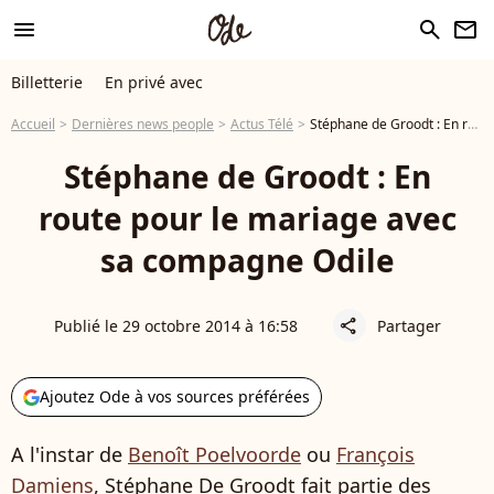
menu
search
newsletter
Billetterie
En privé avec
Accueil
Dernières news people
Actus Télé
Stéphane de Groodt : En route pour le mariage avec sa compagne Odile
Stéphane de Groodt : En
route pour le mariage avec
sa compagne Odile
Publié le 29 octobre 2014 à 16:58
Partager
share
Ajoutez Ode à vos sources préférées
A l'instar de
Benoît Poelvoorde
ou
François
Damiens
, Stéphane De Groodt fait partie des