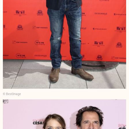
© BestImage