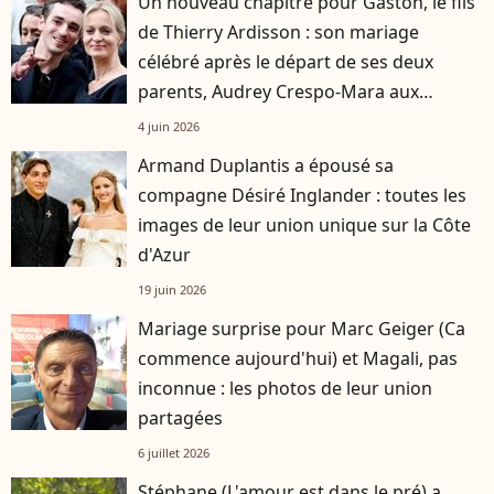
Un nouveau chapitre pour Gaston, le fils
de Thierry Ardisson : son mariage
célébré après le départ de ses deux
parents, Audrey Crespo-Mara aux
premières loges
4 juin 2026
Armand Duplantis a épousé sa
compagne Désiré Inglander : toutes les
images de leur union unique sur la Côte
d'Azur
19 juin 2026
Mariage surprise pour Marc Geiger (Ca
commence aujourd'hui) et Magali, pas
inconnue : les photos de leur union
partagées
6 juillet 2026
Stéphane (L'amour est dans le pré) a