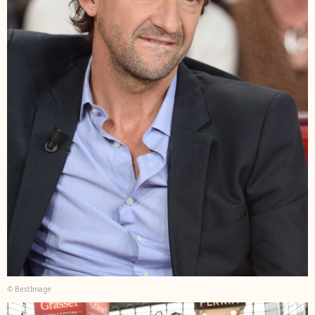
© BestImage