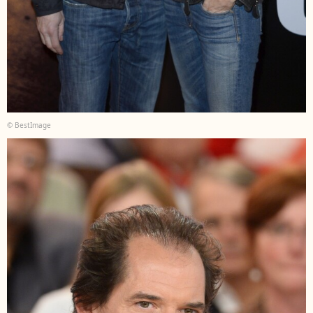
© BestImage