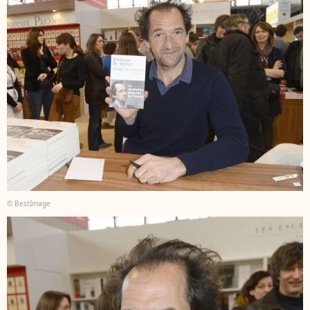
© BestImage