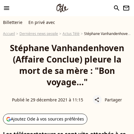
menu
search
newsletter
Billetterie
En privé avec
Accueil
Dernières news people
Actus Télé
Stéphane Vanhandenhoven (Affaire Conclue) pleure la mort de sa mère : "Bon voyage..."
Stéphane Vanhandenhoven
(Affaire Conclue) pleure la
mort de sa mère : "Bon
voyage..."
Publié le 29 décembre 2021 à 11:15
Partager
share
Ajoutez Ode à vos sources préférées