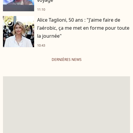
11:10
Alice Taglioni, 50 ans : "J'aime faire de
player2
l'aérobic, ça me met en forme pour toute
la journée"
10:43
DERNIÈRES NEWS