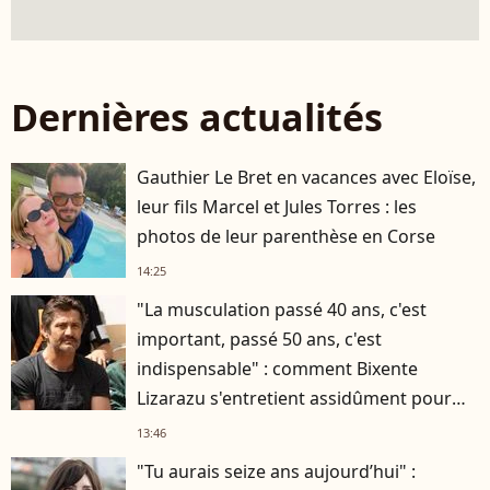
Dernières actualités
Gauthier Le Bret en vacances avec Eloïse,
leur fils Marcel et Jules Torres : les
photos de leur parenthèse en Corse
14:25
"La musculation passé 40 ans, c'est
important, passé 50 ans, c'est
indispensable" : comment Bixente
Lizarazu s'entretient assidûment pour
rester musclé à 56 ans ?
13:46
"Tu aurais seize ans aujourd’hui" :