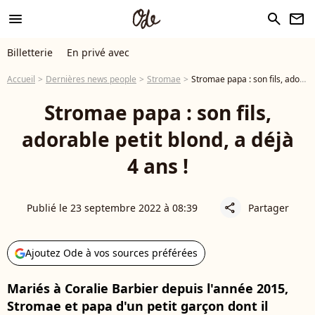
menu
search
newsletter
Billetterie
En privé avec
Accueil
Dernières news people
Stromae
Stromae papa : son fils, adorable petit blond, a déjà 4 ans !
Stromae papa : son fils,
adorable petit blond, a déjà
4 ans !
Publié le 23 septembre 2022 à 08:39
Partager
share
Ajoutez Ode à vos sources préférées
Mariés à Coralie Barbier depuis l'année 2015,
Stromae et papa d'un petit garçon dont il