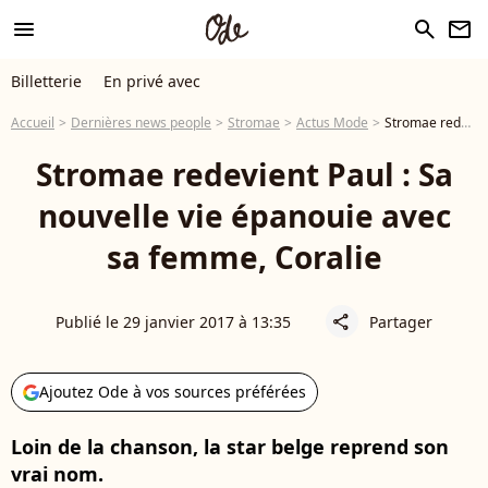
menu
search
newsletter
Billetterie
En privé avec
Accueil
Dernières news people
Stromae
Actus Mode
Stromae redevient Paul : Sa nouvelle vie épanouie avec sa femme, Coralie
Stromae redevient Paul : Sa
nouvelle vie épanouie avec
sa femme, Coralie
Publié le 29 janvier 2017 à 13:35
Partager
share
Ajoutez Ode à vos sources préférées
Loin de la chanson, la star belge reprend son
vrai nom.