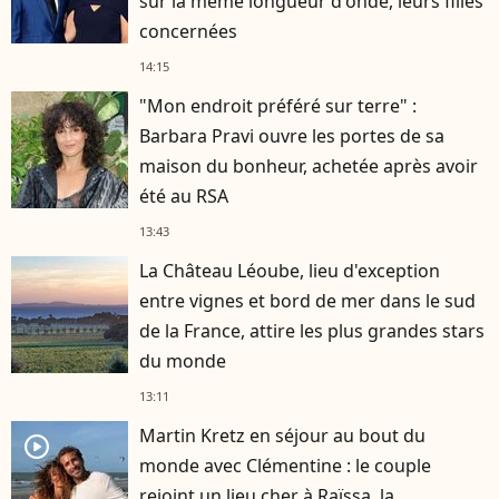
sur la même longueur d'onde, leurs filles
concernées
14:15
"Mon endroit préféré sur terre" :
Barbara Pravi ouvre les portes de sa
maison du bonheur, achetée après avoir
été au RSA
13:43
La Château Léoube, lieu d'exception
entre vignes et bord de mer dans le sud
de la France, attire les plus grandes stars
du monde
13:11
Martin Kretz en séjour au bout du
player2
monde avec Clémentine : le couple
rejoint un lieu cher à Raïssa, la