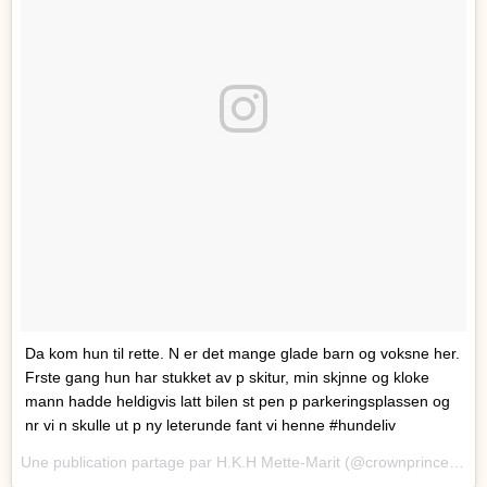
Da kom hun til rette. N er det mange glade barn og voksne her.
Frste gang hun har stukket av p skitur, min skjnne og kloke
mann hadde heldigvis latt bilen st pen p parkeringsplassen og
nr vi n skulle ut p ny leterunde fant vi henne #hundeliv
Une publication partage par H.K.H Mette-Marit (@crownprincessmm) le