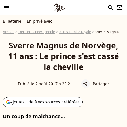
menu
search
newsletter
Billetterie
En privé avec
Accueil
Dernières news people
Actus Famille royale
Sverre Magnus de Norvège, 11 ans : Le prince s'est cassé la cheville
Sverre Magnus de Norvège,
11 ans : Le prince s'est cassé
la cheville
Publié le 2 août 2017 à 22:21
Partager
share
Ajoutez Ode à vos sources préférées
Un coup de malchance...