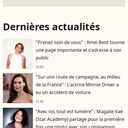
Dernières actualités
"Prenez soin de vous" : Amel Bent tourne
player2
une page importante et s'adresse à son
public
22:03
"Sur une route de campagne, au milieu
de la France" : L'actrice Minnie Driver a
eu un accident de voiture
21:40
"Avec toi, tout est lumière" : Magalie Vaé
(Star Academy) partage pour la première
fois une photo avec son compagnon