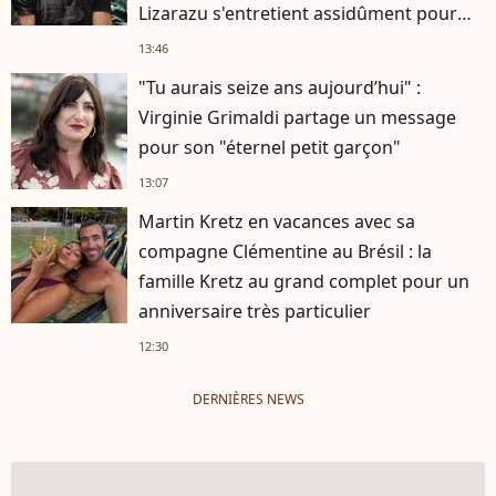
Lizarazu s'entretient assidûment pour
rester musclé à 56 ans ?
13:46
"Tu aurais seize ans aujourd’hui" :
Virginie Grimaldi partage un message
pour son "éternel petit garçon"
13:07
Martin Kretz en vacances avec sa
compagne Clémentine au Brésil : la
famille Kretz au grand complet pour un
anniversaire très particulier
12:30
DERNIÈRES NEWS