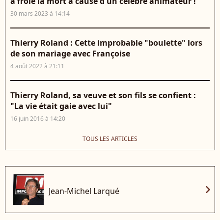
a frôlé la mort à cause d'un célèbre animateur !
30 mars 2023 à 14:14
Thierry Roland : Cette improbable "boulette" lors
de son mariage avec Françoise
4 août 2022 à 21:11
Thierry Roland, sa veuve et son fils se confient :
"La vie était gaie avec lui"
16 juin 2016 à 14:20
TOUS LES ARTICLES
chevron_right
Jean-Michel Larqué