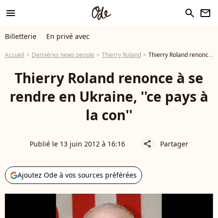
menu
search
newsletter
Billetterie
En privé avec
Accueil
Dernières news people
Thierry Roland
Thierry Roland renonce à se rendre en Ukraine, ''ce pays à la con''
Thierry Roland renonce à se
rendre en Ukraine, ''ce pays à
la con''
Publié le 13 juin 2012 à 16:16
Partager
share
Ajoutez Ode à vos sources préférées