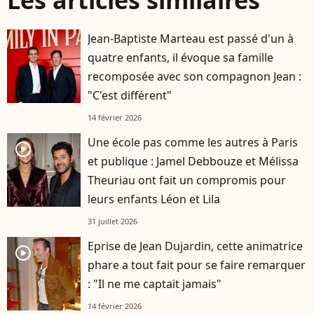
Jean-Baptiste Marteau est passé d'un à
quatre enfants, il évoque sa famille
recomposée avec son compagnon Jean :
"C'est différent"
14 février 2026
Une école pas comme les autres à Paris
player2
et publique : Jamel Debbouze et Mélissa
Theuriau ont fait un compromis pour
leurs enfants Léon et Lila
31 juillet 2026
Eprise de Jean Dujardin, cette animatrice
player2
phare a tout fait pour se faire remarquer
: "Il ne me captait jamais"
14 février 2026