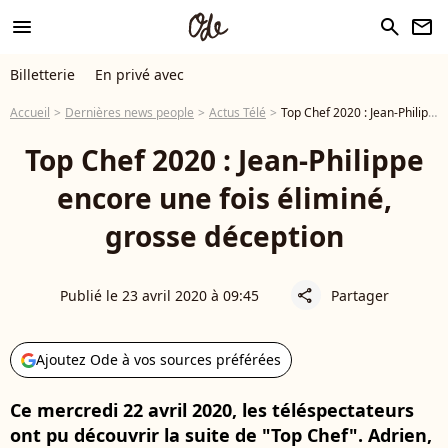
menu
search
newsletter
Billetterie
En privé avec
Accueil
Dernières news people
Actus Télé
Top Chef 2020 : Jean-Philippe encore une fois éliminé, grosse déception
Top Chef 2020 : Jean-Philippe
encore une fois éliminé,
grosse déception
Publié le 23 avril 2020 à 09:45
Partager
share
Ajoutez Ode à vos sources préférées
Ce mercredi 22 avril 2020, les téléspectateurs
ont pu découvrir la suite de "Top Chef". Adrien,