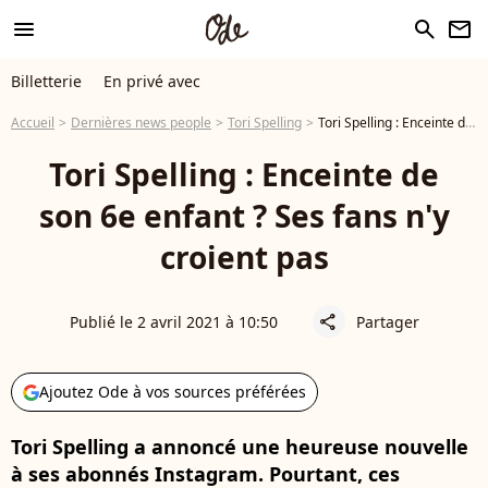
menu
search
newsletter
Billetterie
En privé avec
Accueil
Dernières news people
Tori Spelling
Tori Spelling : Enceinte de son 6e enfant ? Ses fans n'y croient pas
Tori Spelling : Enceinte de
son 6e enfant ? Ses fans n'y
croient pas
Publié le 2 avril 2021 à 10:50
Partager
share
Ajoutez Ode à vos sources préférées
Tori Spelling a annoncé une heureuse nouvelle
à ses abonnés Instagram. Pourtant, ces