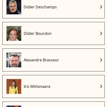
chevron_right
Didier Deschamps
chevron_right
Didier Bourdon
chevron_right
Alexandre Brasseur
chevron_right
Iris Mittenaere