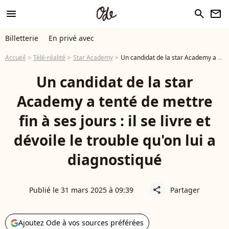
menu
search
newsletter
Billetterie
En privé avec
Accueil
Télé-réalité
Star Academy
Un candidat de la star Academy a tenté de mettre fin à ses jours : il se livre et dévoile le trouble qu'on lui a diagnostiqué
Un candidat de la star
Academy a tenté de mettre
fin à ses jours : il se livre et
dévoile le trouble qu'on lui a
diagnostiqué
Publié le 31 mars 2025 à 09:39
Partager
share
Ajoutez Ode à vos sources préférées