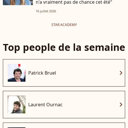
n'a vraiment pas de chance cet été"
16 juillet 2026
STAR ACADEMY
Top people de la semaine
chevron_right
Patrick Bruel
chevron_right
Laurent Ournac