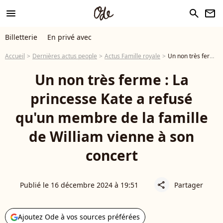
menu
search
newsletter
Billetterie
En privé avec
Accueil
Dernières actus people
Actus Famille royale
Un non très ferme : La princesse Kate a refusé qu'un membre de la famille de William vienne à son concert
Un non très ferme : La
princesse Kate a refusé
qu'un membre de la famille
de William vienne à son
concert
Publié le 16 décembre 2024 à 19:51
Partager
share
Ajoutez Ode à vos sources préférées