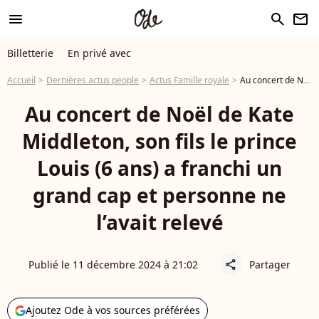
menu
search
newsletter
Billetterie
En privé avec
Accueil
Dernières actus people
Actus Famille royale
Au concert de Noël de Kate Middleton, son fils le prince Louis (6 ans) a franchi un grand cap et personne ne l’avait relevé
Au concert de Noël de Kate
Middleton, son fils le prince
Louis (6 ans) a franchi un
grand cap et personne ne
l’avait relevé
Publié le 11 décembre 2024 à 21:02
Partager
share
Ajoutez Ode à vos sources préférées