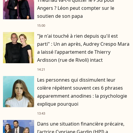
Theuriau va-t-il quitter le PSG pour
Angers ? Léon peut compter sur le
soutien de son papa
15:00
"Je n'ai touché à rien depuis qu'il est
parti" : Un an après, Audrey Crespo Mara
a laissé l'appartement de Thierry
Ardisson (rue de Rivoli) intact
14:21
Les personnes qui dissimulent leur
colère répètent souvent ces 6 phrases
apparemment anodines : la psychologie
explique pourquoi
13:43
Dans une situation financière précaire,
l'actrice Cypriane Gardin (HPI) a