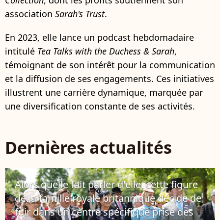
Collection
, dont les profits soutiennent son
association
Sarah's Trust
.
En 2023, elle lance un podcast hebdomadaire
intitulé
Tea Talks with the Duchess & Sarah
,
témoignant de son intérêt pour la communication
et la diffusion de ses engagements. Ces initiatives
illustrent une carrière dynamique, marquée par
une diversification constante de ses activités.
Dernières actualités
Alors quelle fait parler d'elle, cette figure
de la famille royale britannique décide de
fuir dans un centre spécifique prisé des