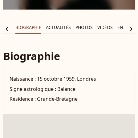
BIOGRAPHIE
ACTUALITÉS
PHOTOS
VIDÉOS
ENTOURA
chevron_left
chevron_right
Biographie
Naissance :
15 octobre 1959, Londres
Signe astrologique :
Balance
Résidence :
Grande-Bretagne