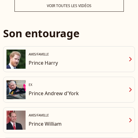
les princesses Eugenie et
donn
VOIR TOUTES LES VIDÉOS
Beatrice ?
Son entourage
AMIS/FAMILLE
chevron_right
Prince Harry
EX
chevron_right
Prince Andrew d'York
AMIS/FAMILLE
chevron_right
Prince William