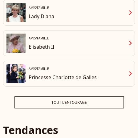
AMIS/FAMILLE
chevron_right
Lady Diana
AMIS/FAMILLE
chevron_right
Elisabeth II
AMIS/FAMILLE
chevron_right
Princesse Charlotte de Galles
TOUT L'ENTOURAGE
Tendances