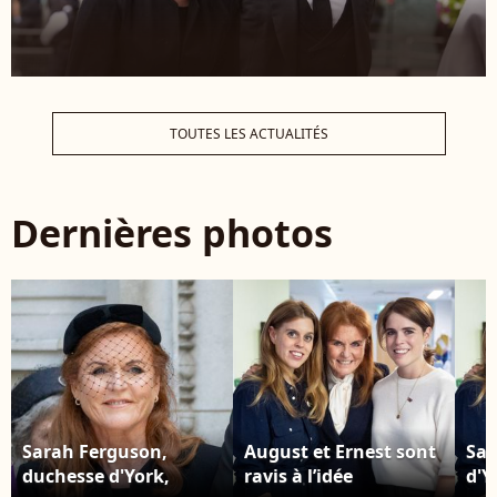
TOUTES LES ACTUALITÉS
Dernières photos
Sarah Ferguson,
August et Ernest sont
Sar
duchesse d'York,
ravis à l’idée
d'Y