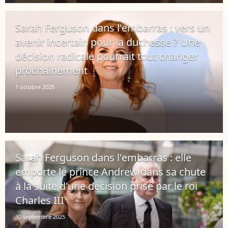
Sarah Ferguson dans l'embarras : vers un
avenir incertain pour la duchesse ? Une
décision radicale pourrait tout changer
prochainement
1 octobre 2025
Sarah Ferguson dans l'embarras : elle
emporte le prince Andrew dans sa chute
à la suite d'une décision prise par le roi
Charles III
30 septembre 2025