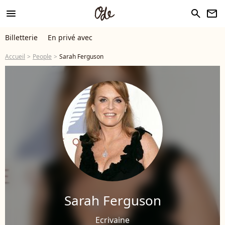
menu
search
newsletter
Billetterie
En privé avec
Accueil
People
Sarah Ferguson
Sarah Ferguson
Ecrivaine