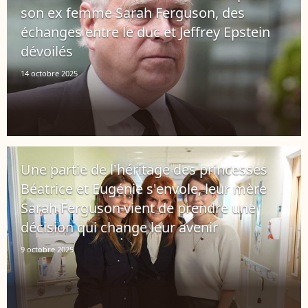
son ex femme Sarah Ferguson, des
échanges entre le duc et Jeffrey Epstein
dévoilés
14 octobre 2025
Une partie de l'héritage des princesses
Béatrice et Eugénie s'envole, leur mère
Sarah Ferguson vient de prendre une
décision qui change leur avenir
9 octobre 2025