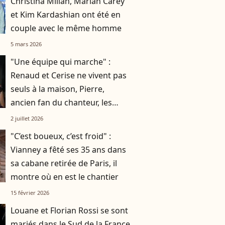
Christina Milian, Mariah Carey
et Kim Kardashian ont été en
couple avec le même homme
5 mars 2026
"Une équipe qui marche" :
Renaud et Cerise ne vivent pas
seuls à la maison, Pierre,
ancien fan du chanteur, les
accompagne au quotidien
2 juillet 2026
"C’est boueux, c’est froid" :
Vianney a fêté ses 35 ans dans
sa cabane retirée de Paris, il
montre où en est le chantier
15 février 2026
Louane et Florian Rossi se sont
mariés dans le Sud de la France