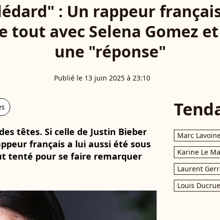
lédard" : Un rappeur français
le tout avec Selena Gomez et 
une "réponse"
Publié le 13 juin 2025 à 23:10
Tend
es
es têtes. Si celle de Justin Bieber
Marc Lavoin
appeur français a lui aussi été sous
Karine Le M
out tenté pour se faire remarquer
.
Laurent Gerr
Louis Ducrue