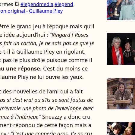
formes 💥
#legendmedia
#legend
on original - Guillaume Pley
 être le grand jeu à l’époque mais qu’il
idée aujourd’hui : “
Ringard ! Roses
 fait un carton, je ne sais pas ce que je
e-t-il à Guillaume Pley en rigolant.
est pas le plus drôle puisque comme il
nu une réponse.
C’est du moins ce
illaume Pley ne lui ouvre les yeux.
 des nouvelles de l’ami qui a fait
as si c’est vrai ou s’ils se sont foutus de
 m’envoie une photo de l’enveloppe avec
ez à l’intérieur.
” Sneazzy a donc cru
ment répondu de cette façon mais a
ey : “
C’est une connerie gros, t’y as cru