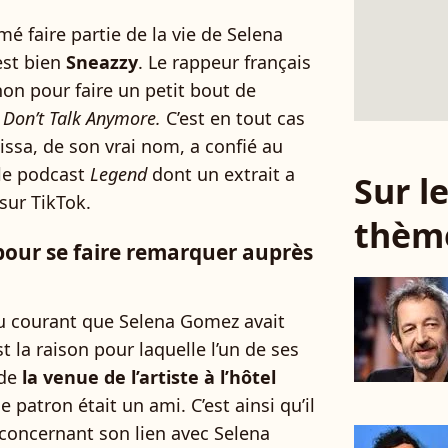
imé faire partie de la vie de Selena
est bien
Sneazzy
. Le rappeur français
non pour faire un petit bout de
Don’t Talk Anymore.
C’est en tout cas
a, de son vrai nom, a confié au
le podcast
Legend
dont un extrait a
Sur 
 sur TikTok.
thèm
pour se faire remarquer auprès
au courant que Selena Gomez avait
st la raison pour laquelle l’un de ses
 de
la venue de l’artiste à l’hôtel
e patron était un ami. C’est ainsi qu’il
concernant son lien avec Selena