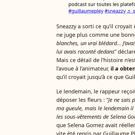
podcast sur toutes les plate
#guillaumepley
#sneazzy
♬ s
Sneazzy a sorti ce qu’il croyait
ne juge plus comme une bonne 
blanches, un vrai blédard… J’avais
lui avais raconté dedans
” déclar
Mais ce détail de l’histoire n’
l’avoue à l’animateur,
il a obte
qu’il croyait jusqu’à ce que Gu
Le lendemain, le rappeur reçoit
déposer les fleurs : “
Je ne sais p
ma gueule, mais le lendemain il
les sous-vêtements de Selena Gom
que Selena Gomez avait réelle
vite été repris par Guillaume Pl