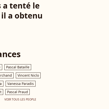
 a tenté le
il a obtenu
ances
e
Pascal Bataille
archand
Vincent Niclo
a
Vanessa Paradis
t
Pascal Praud
VOIR TOUS LES PEOPLE