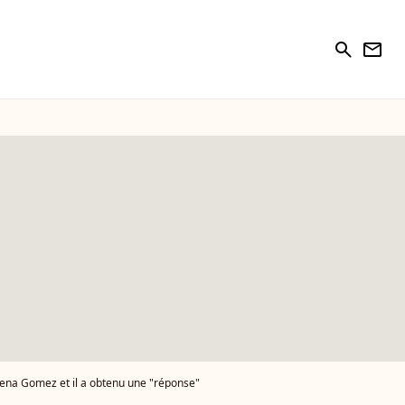
search
newsletter
Selena Gomez et il a obtenu une "réponse"