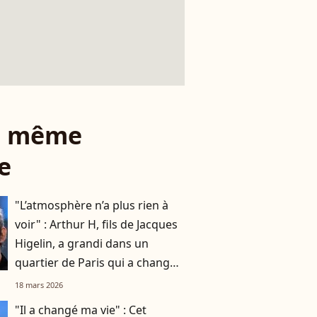
le même
e
"L’atmosphère n’a plus rien à
voir" : Arthur H, fils de Jacques
Higelin, a grandi dans un
quartier de Paris qui a changé
du tout au tout
18 mars 2026
"Il a changé ma vie" : Cet