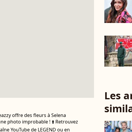
Les a
simil
zzy offre des fleurs à Selena
une photo improbable ! ⬆️ Retrouvez
 chaîne YouTube de LEGEND ou en