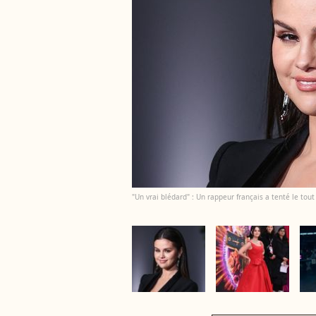
"Un vrai blédard" : Un rappeur français a tenté le tou