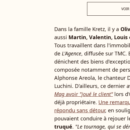
VOIR
Dans la famille Kretz, il y a
Oli
aussi
Martin, Valentin, Louis
Tous travaillent dans l'immobil
de
L'Agence
, diffusée sur TMC. 
dénichent des biens d'exceptio
composée notamment de perso
Alphonse Areola, le chanteur 
Luchini. D'ailleurs, ce dernier 
Mag
avoir
"joué le client"
lors d'
déjà propriétaire.
Une remarque
répondu sans détour
, en soul
pouvaient conduire à rejouer 
truqué
.
"Le tournage, qui se dé