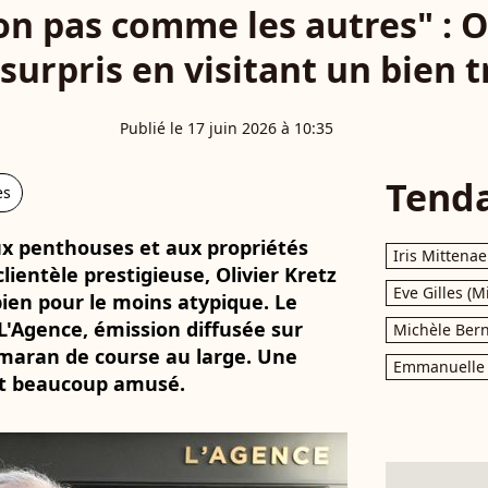
n pas comme les autres" : Ol
surpris en visitant un bien t
Publié le 17 juin 2026 à 10:35
Tend
es
aux penthouses et aux propriétés
Iris Mittenae
lientèle prestigieuse, Olivier Kretz
Eve Gilles (M
en pour le moins atypique. Le
L'Agence, émission diffusée sur
Michèle Bern
imaran de course au large. Une
Emmanuelle 
ent beaucoup amusé.