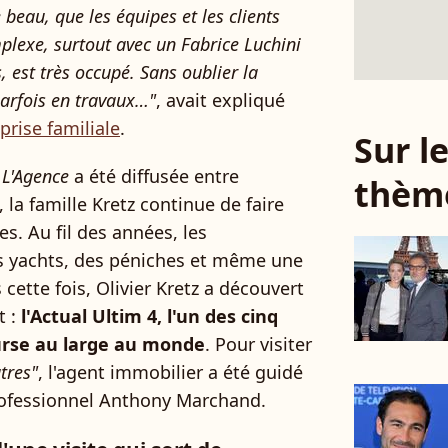
e beau, que les équipes et les clients
mplexe, surtout avec un Fabrice Luchini
 est très occupé. Sans oublier la
parfois en travaux…"
, avait expliqué
eprise familiale
.
Sur 
e
L'Agence
a été diffusée entre
thèm
la famille Kretz continue de faire
s. Au fil des années, les
es yachts, des péniches et même une
 cette fois, Olivier Kretz a découvert
t :
l'Actual Ultim 4, l'un des cinq
urse au large au monde
. Pour visiter
tres"
, l'agent immobilier a été guidé
professionnel Anthony Marchand.