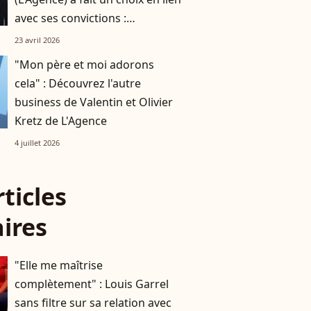
avec ses convictions :
"Aujourd’hui, le résultat est là"
23 avril 2026
"Mon père et moi adorons
cela" : Découvrez l'autre
business de Valentin et Olivier
Kretz de L'Agence
4 juillet 2026
rticles
aires
"Elle me maîtrise
complètement" : Louis Garrel
sans filtre sur sa relation avec