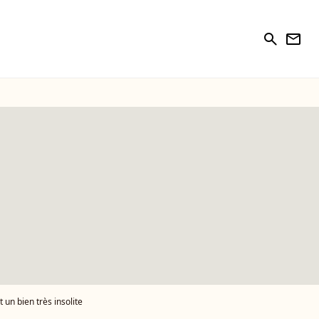
search
newsletter
 un bien très insolite