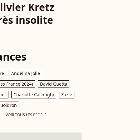
ivier Kretz
rès insolite
ances
re
Angelina Jolie
iss France 2024)
David Guetta
ier
Charlotte Casiraghi
Zazie
Boidron
VOIR TOUS LES PEOPLE