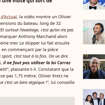
d'une visite qui sort de
 d'Actual
, la vidéo montre un Olivier
mensions du bateau, long de 32
player2
"Et surtout l’avantage, c’est qu’on n’a pas
t remarquer Anthony Marchand alors
eine mer. Le skipper lui fait ensuite
u, en commençant par la pièce
 sport, c’est tout à la fois. On va dire
s,
il ne faut pas utiliser la loi Carrez
etit"
, plaisante-t-il. Constatant que la
e pas 1,75 mètre, Olivier Kretz ne
que c’est un bien atypique !"
, lui conseille