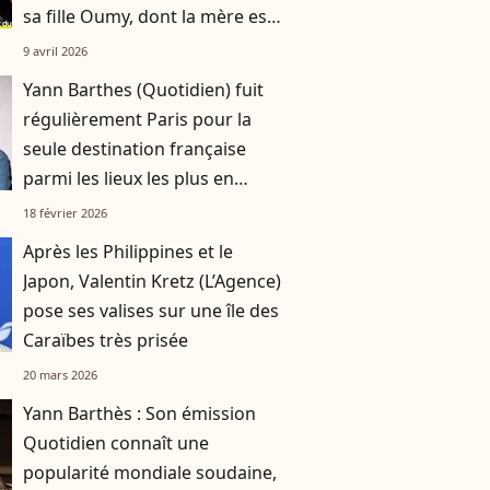
sa fille Oumy, dont la mère est
Valeria Bruni-Tedeschi
9 avril 2026
Yann Barthes (Quotidien) fuit
régulièrement Paris pour la
seule destination française
parmi les lieux les plus en
vogue pour voyager en 2026
18 février 2026
Après les Philippines et le
Japon, Valentin Kretz (L’Agence)
pose ses valises sur une île des
Caraïbes très prisée
20 mars 2026
Yann Barthès : Son émission
Quotidien connaît une
popularité mondiale soudaine,