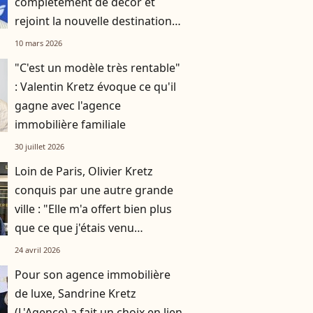
complètement de décor et
rejoint la nouvelle destination
la plus prisée d'une clientèle
10 mars 2026
très aisée
"C'est un modèle très rentable"
: Valentin Kretz évoque ce qu'il
gagne avec l'agence
immobilière familiale
30 juillet 2026
Loin de Paris, Olivier Kretz
conquis par une autre grande
ville : "Elle m'a offert bien plus
que ce que j'étais venu
chercher"
24 avril 2026
Pour son agence immobilière
de luxe, Sandrine Kretz
(L'Agence) a fait un choix en lien