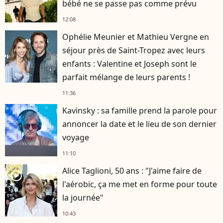
bébé ne se passe pas comme prévu
12:08
Ophélie Meunier et Mathieu Vergne en
séjour près de Saint-Tropez avec leurs
enfants : Valentine et Joseph sont le
parfait mélange de leurs parents !
11:36
Kavinsky : sa famille prend la parole pour
annoncer la date et le lieu de son dernier
voyage
11:10
Alice Taglioni, 50 ans : "J'aime faire de
player2
l'aérobic, ça me met en forme pour toute
la journée"
10:43