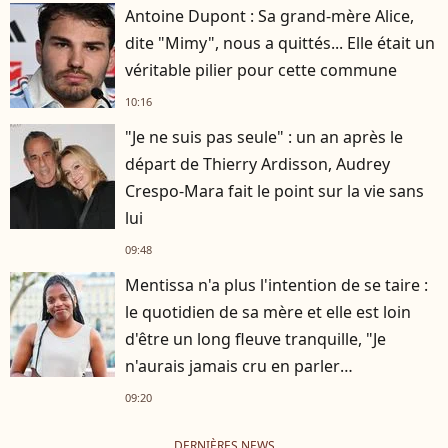
Antoine Dupont : Sa grand-mère Alice,
dite "Mimy", nous a quittés... Elle était un
véritable pilier pour cette commune
10:16
"Je ne suis pas seule" : un an après le
départ de Thierry Ardisson, Audrey
Crespo-Mara fait le point sur la vie sans
lui
09:48
Mentissa n'a plus l'intention de se taire :
le quotidien de sa mère et elle est loin
d'être un long fleuve tranquille, "Je
n'aurais jamais cru en parler
publiquement"
09:20
DERNIÈRES NEWS