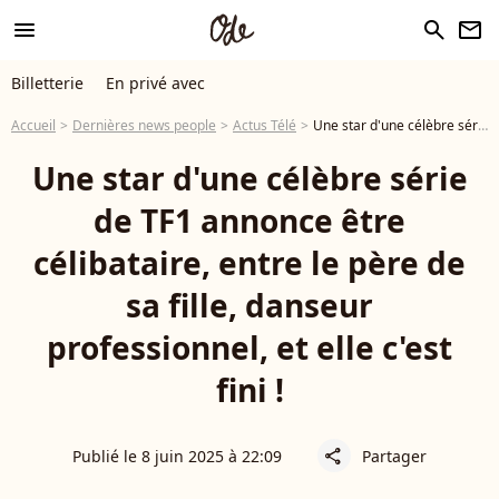
menu
search
newsletter
Billetterie
En privé avec
Accueil
Dernières news people
Actus Télé
Une star d'une célèbre série de TF1 annonce être célibataire, entre le père de sa fille, danseur professionnel, et elle c'est fini !
Une star d'une célèbre série
de TF1 annonce être
célibataire, entre le père de
sa fille, danseur
professionnel, et elle c'est
fini !
Publié le 8 juin 2025 à 22:09
Partager
share