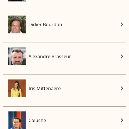
chevron_right
Didier Bourdon
chevron_right
Alexandre Brasseur
chevron_right
Iris Mittenaere
chevron_right
Coluche