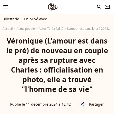
menu
search
newsletter
Billetterie
En privé avec
Accueil
Actus people
Actus Télé-réalité
L'amour est dans le pré 2025
V
Véronique (L'amour est dans
le pré) de nouveau en couple
après sa rupture avec
Charles : officialisation en
photo, elle a trouvé
"l'homme de sa vie"
Publié le 11 décembre 2024 à 12:42
Partager
share