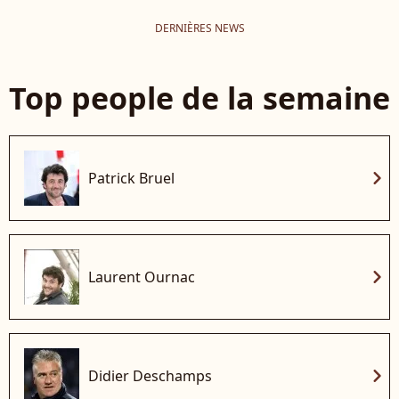
DERNIÈRES NEWS
Top people de la semaine
chevron_right
Patrick Bruel
chevron_right
Laurent Ournac
chevron_right
Didier Deschamps