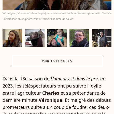
Véronique (L'amour est dans le pré) de nouveau en couple après sa rupture avec Charles
: officialisation en photo, elle a trouvé "l'homme de sa vie"
VOIR LES 13 PHOTOS
Dans la 18e saison de
L'amour est dans le pré
, en
2023, les téléspectateurs ont pu suivre l'idylle
entre l'agriculteur
Charles
et sa prétendante de
dernière minute
Véronique
. Et malgré des débuts
prometteurs suite à un coup de foudre, ces deux-