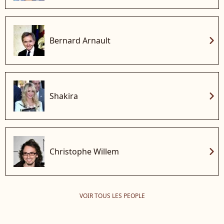
chevron_right
Bernard Arnault
chevron_right
Shakira
chevron_right
Christophe Willem
VOIR TOUS LES PEOPLE