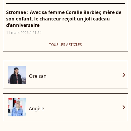
Stromae : Avec sa femme Coralie Barbier, mère de
son enfant, le chanteur reçoit un joli cadeau
d'anniversaire
11 mars 2026 à 21:54
TOUS LES ARTICLES
chevron_right
Orelsan
chevron_right
Angèle