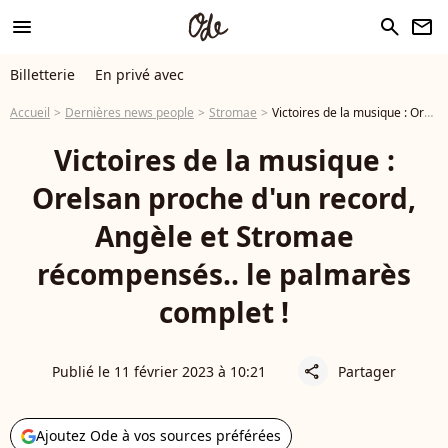
menu
search
newsletter
Billetterie
En privé avec
Accueil
Dernières news people
Stromae
Victoires de la musique : Orelsan proche d'un record, Angèle et Stromae récompensés.. le palmarès complet !
Victoires de la musique :
Orelsan proche d'un record,
Angèle et Stromae
récompensés.. le palmarès
complet !
Publié le 11 février 2023 à 10:21
Partager
share
Ajoutez Ode à vos sources préférées