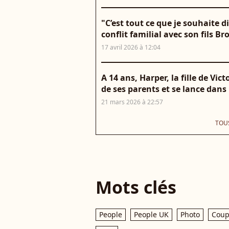
"C’est tout ce que je souhaite d
conflit familial avec son fils B
17 avril 2026 à 12:04
A 14 ans, Harper, la fille de Vi
de ses parents et se lance dans
21 mars 2026 à 22:57
TOUS
Mots clés
People
People UK
Photo
Coup