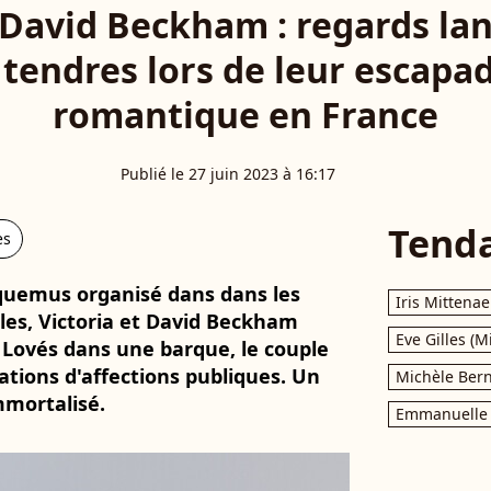
t David Beckham : regards la
 tendres lors de leur escapad
romantique en France
Publié le 27 juin 2023 à 16:17
Tend
es
cquemus organisé dans dans les
Iris Mittenae
lles, Victoria et David Beckham
Eve Gilles (M
 Lovés dans une barque, le couple
tions d'affections publiques. Un
Michèle Bern
mortalisé.
Emmanuelle 