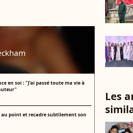
Beckham
e en soi : "J'ai passé toute ma vie à
hauteur"
Les a
simil
 au point et recadre subtilement son