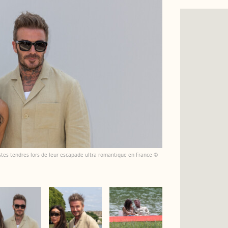
stes tendres lors de leur escapade ultra romantique en France ©