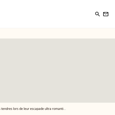
search
newsletter
s lors de leur escapade ultra romantique en France