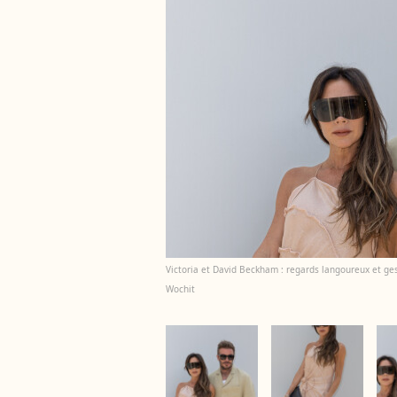
Victoria et David Beckham : regards langoureux et ge
Wochit