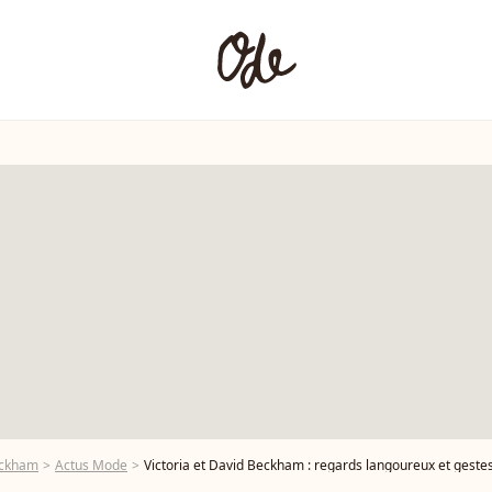
eckham
Actus Mode
Victoria et David Beckham : regards langoureux et gestes tendre