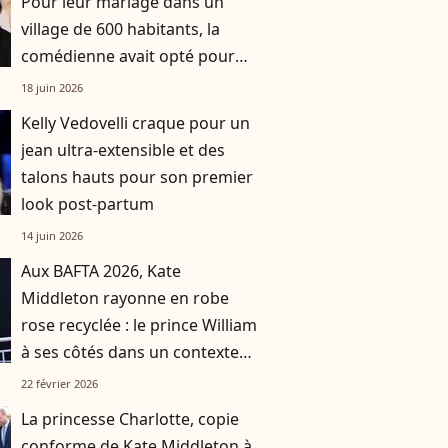
Pour leur mariage dans un
village de 600 habitants, la
comédienne avait opté pour
une robe originale d'une
18 juin 2026
créatrice française
Kelly Vedovelli craque pour un
jean ultra-extensible et des
talons hauts pour son premier
look post-partum
14 juin 2026
Aux BAFTA 2026, Kate
Middleton rayonne en robe
rose recyclée : le prince William
à ses côtés dans un contexte
délicat pour la famille royale
22 février 2026
La princesse Charlotte, copie
conforme de Kate Middleton à