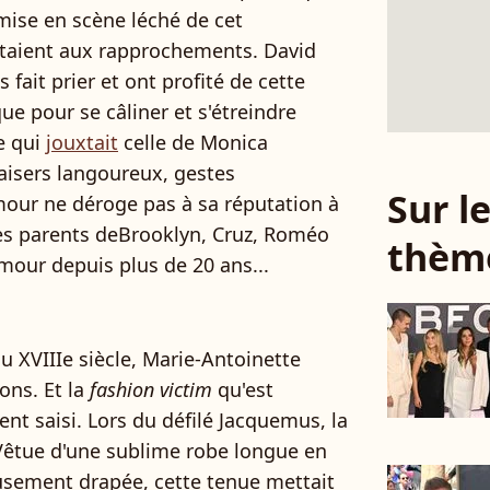
 mise en scène léché de cet
êtaient aux rapprochements. David
 fait prier et ont profité de cette
ue pour se câliner et s'étreindre
e qui
jouxtait
celle de Monica
aisers langoureux, gestes
Sur 
amour ne déroge pas à sa réputation à
des parents deBrooklyn, Cruz, Roméo
thèm
 amour depuis plus de 20 ans...
u XVIIIe siècle, Marie-Antoinette
ons. Et la
fashion victim
qu'est
nt saisi. Lors du défilé Jacquemus, la
. Vêtue d'une sublime robe longue en
usement drapée, cette tenue mettait