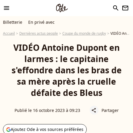
menu
search
newsletter
Billetterie
En privé avec
Accueil
Dernières actus people
Coupe du monde de rugby
VIDÉO Antoine Dupont en larmes : le capitaine s'effondre dans les bras de sa mère après la cruelle défaite des Bleus
VIDÉO Antoine Dupont en
larmes : le capitaine
s'effondre dans les bras de
sa mère après la cruelle
défaite des Bleus
Publié le 16 octobre 2023 à 09:23
Partager
share
Ajoutez Ode à vos sources préférées