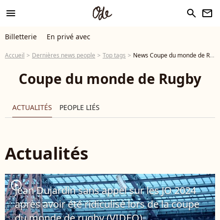
menu
search
newsletter
Billetterie
En privé avec
Accueil
Dernières news people
Top tags
News Coupe du monde de Rugby
Coupe du monde de Rugby
ACTUALITÉS
PEOPLE LIÉS
Actualités
player2
Jean Dujardin sans appel sur les JO 2024
après avoir été ridiculisé lors de la coupe
du monde de rugby (VIDEO)