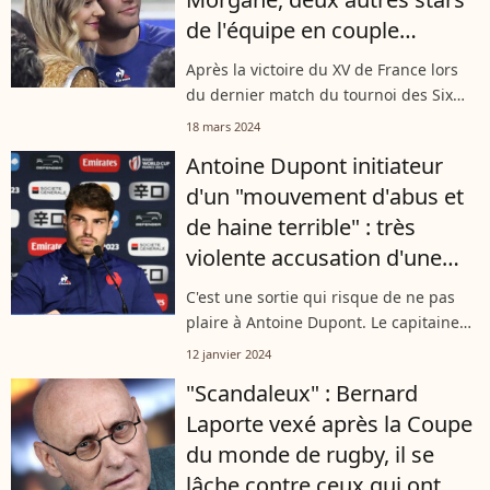
de l'équipe en couple
présentes
Après la victoire du XV de France lors
du dernier match du tournoi des Six
Nations samedi dernier, les joueurs ont
18 mars 2024
pu retrouver leurs compagnes, venues
Antoine Dupont initiateur
assister à la rencontre. Damian...
d'un "mouvement d'abus et
de haine terrible" : très
violente accusation d'une
personnalité du rugby
C'est une sortie qui risque de ne pas
plaire à Antoine Dupont. Le capitaine
du XV de France a été pris pour cible
12 janvier 2024
par une personnalité importante du
"Scandaleux" : Bernard
monde du rugby, qui fustige certains...
Laporte vexé après la Coupe
du monde de rugby, il se
lâche contre ceux qui ont