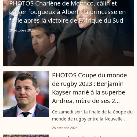
PHOTOS Charlène de Monaco, câlin et
baiser fougueux à Albert : la princesse en
furie après la victoire de l'Afrique du Sud
29 octobre 2023
PHOTOS Coupe du monde
de rugby 2023 : Benjamin
Kayser marié à la superbe
Andrea, mère de ses 2
enfants
Ce samedi soir, la finale de la Coupe du
monde de rugby entre la Nouvelle-
Zélande et l'Afrique du Sud sera
28 octobre 2023
commentée par Benjamin Kayser.