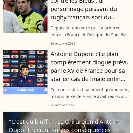
contre les Bleus : un
personnage puissant du
rugby français sort du
silence
Depuis la rencontre qu'il a arbitrée
entre la France et l'Afrique du Sud, Ben
O'Keeffe vit des moments difficiles.
26 octobre 2023
Après deux semaines de silence, l'un
Antoine Dupont : Le plan
des personnages les plus importants...
complètement dingue prévu
par le XV de France pour sa
star en cas de finale enfin
dévoilé !
Cela ne restera finalement qu'une idée,
mais si le XV de France avait réussi à
atteindre la finale de la Coupe du
26 octobre 2023
monde de rugby, le staff avait un plan
bien particulier pour son capitaine.
"C'est du bluff !" : Le chirurgien d'Antoine
Dupont revient sur les conséquences