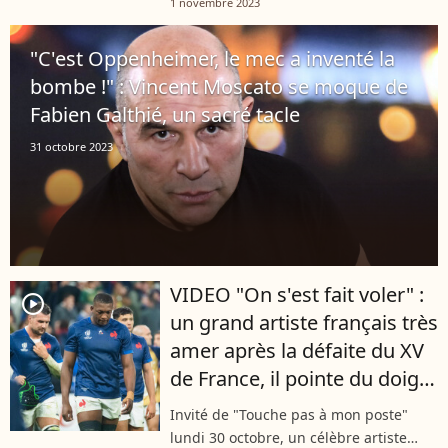
1 novembre 2023
loin de la France. La star du XV de
France a révélé la destination...
"C'est Oppenheimer, le mec a inventé la
bombe !" : Vincent Moscato se moque de
Fabien Galthié, un sacré tacle
31 octobre 2023
VIDEO "On s'est fait voler" :
player2
un grand artiste français très
amer après la défaite du XV
de France, il pointe du doigt
l'arbitrage
Invité de "Touche pas à mon poste"
lundi 30 octobre, un célèbre artiste