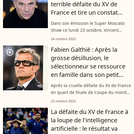
terrible défaite du XV de
France et tire un constat
accablant
Dans son émission le Super Moscato
Show ce lundi 23 octobre, Vincent
Moscato est revenu sur la défaite des
24 octobre 2023
Bleus en quart de finale de la Coupe du
Fabien Galthié : Après la
monde. Loin d'utiliser la langue...
player2
grosse désillusion, le
sélectionneur se ressource
en famille dans son petit
village
Après la cruelle défaite du XV de France
en quart de finale de Coupe du monde,
Fabien Galthié a décidé de couper
23 octobre 2023
quelques jours. Le sélectionneur s'est
La défaite du XV de France à
retrouvé en famille, dans son...
la loupe de l'intelligence
artificielle : le résultat va