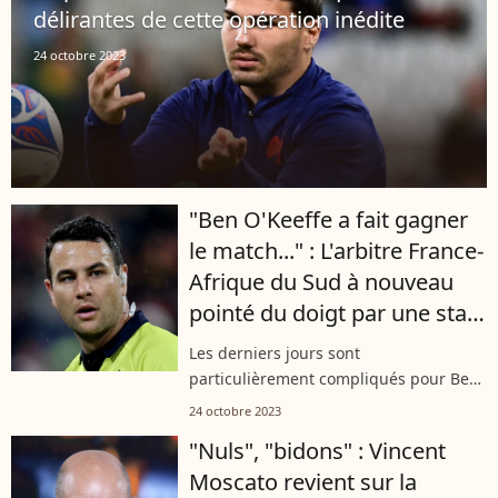
délirantes de cette opération inédite
24 octobre 2023
"Ben O'Keeffe a fait gagner
le match..." : L'arbitre France-
Afrique du Sud à nouveau
pointé du doigt par une star
du rugby
Les derniers jours sont
particulièrement compliqués pour Ben
O'Keeffe, l'arbitre en charge du match
24 octobre 2023
entre le XV de France et l'Afrique du
"Nuls", "bidons" : Vincent
Sud. Pointé du doigt par une ancienne
Moscato revient sur la
star...