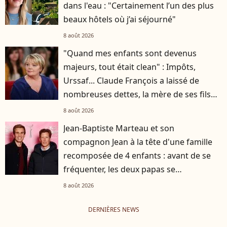
dans l'eau : "Certainement l’un des plus
beaux hôtels où j’ai séjourné"
8 août 2026
"Quand mes enfants sont devenus
majeurs, tout était clean" : Impôts,
Urssaf... Claude François a laissé de
nombreuses dettes, la mère de ses fils
s'est occupée de tout
8 août 2026
Jean-Baptiste Marteau et son
compagnon Jean à la tête d'une famille
recomposée de 4 enfants : avant de se
fréquenter, les deux papas se
connaissaient depuis des années
8 août 2026
DERNIÈRES NEWS