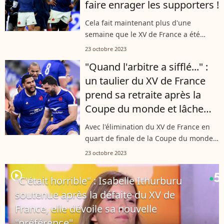
faire enrager les supporters !
Cela fait maintenant plus d'une
semaine que le XV de France a été
éliminé de la Coupe du monde de
23 octobre 2023
rugby et l'amertume est toujours
"Quand l'arbitre a sifflé..." :
présente. Les décisions de l'arbitre
un taulier du XV de France
viennent d'être...
prend sa retraite après la
Coupe du monde et lâche
ses vérités
Avec l'élimination du XV de France en
quart de finale de la Coupe du monde
de rugby, plusieurs joueurs ont pris
23 octobre 2023
leur retraite internationale. L'un d'eux a
décidé de se confier sur...
player2
"C'était horrible" : Isabelle Ithurburu
soutenue après la défaite du XV de
France, elle dévoile sa nouvelle
"préférence"