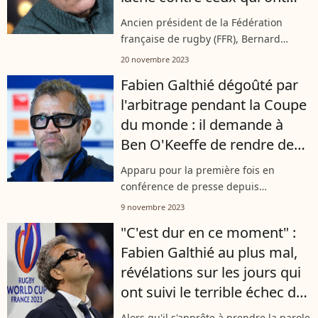
"tout cassé"
Ancien président de la Fédération
française de rugby (FFR), Bernard
Laporte s'est exprimé 19 novembre sur
20 novembre 2023
RMC. L'occasion pour l'ancien
Fabien Galthié dégoûté par
rugbyman de régler ses comptes avec
l'arbitrage pendant la Coupe
son successeur.
du monde : il demande à
Ben O'Keeffe de rendre des
comptes !
Apparu pour la première fois en
conférence de presse depuis
l'élimination du XV de France à la
9 novembre 2023
Coupe du monde, Fabien Galthié est
"C'est dur en ce moment" :
revenu sur l'arbitrage. Loin d'être
Fabien Galthié au plus mal,
satisfait de la...
révélations sur les jours qui
ont suivi le terrible échec du
XV de France
Alors qu'il s'apprête à prendre la parole