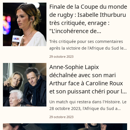
des figures les plus importantes du
Finale de la Coupe du monde
rugby a décidé de s'exprimer...
de rugby : Isabelle Ithurburu
très critiquée, enrage :
"L'incohérence de
l'arbitrage..."
Très critiquée pour ses commentaires
après la victoire de l'Afrique du Sud le
28 octobre 2023, Isabelle Ithurburu a
29 octobre 2023
reçu de nombreux messages virulents
Anne-Sophie Lapix
sur X. Agacée, elle a décidé...
déchaînée avec son mari
Arthur face à Caroline Roux
et son puissant chéri pour la
Coupe du monde de rugby
Un match qui restera dans l'Histoire. Le
28 octobre 2023, l'Afrique du Sud a
vaincu la Nouvelle-Zélande à un point
29 octobre 2023
près lors d'un match riche en
surprises. En tribunes, Anne-Sophie...