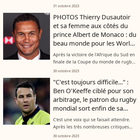
français est revenu sur l'élimination
31 octobre 2023
des Bleus en quart de finale de la
PHOTOS Thierry Dusautoir
Coupe du monde de rugby. Fan de
et sa femme aux côtés du
sport,...
prince Albert de Monaco : du
beau monde pour les World
Rugby Awards
Après la victoire de l'Afrique du Sud en
finale de la Coupe du monde de rugby,
les World Rugby Awards se sont
30 octobre 2023
déroulés le 29 octobre à Paris.
"C'est toujours difficile..." :
L'occasion pour Thierry Dusautoir et
Ben O'Keeffe ciblé pour son
sa...
arbitrage, le patron du rugby
mondial sort enfin de sa
réserve
C'est une voix qui se faisait attendre.
Après les très nombreuses critiques
sur l'arbitrage de Ben O'Keeffe, l'une
30 octobre 2023