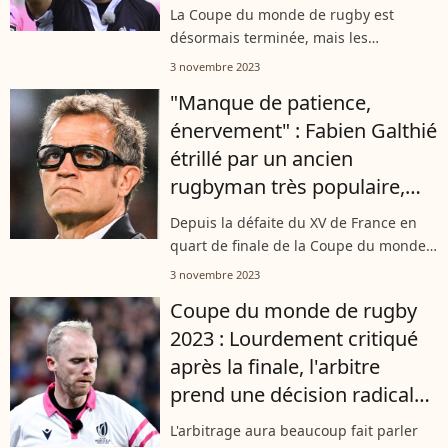
du monde de rugby et tire à
La Coupe du monde de rugby est
vue !
désormais terminée, mais les
polémiques autour de l'arbitrage
3 novembre 2023
continuent de faire parler. Interrogé
"Manque de patience,
par Rugbyrama, l'arbitre français
énervement" : Fabien Galthié
Mathieu Raynal...
étrillé par un ancien
rugbyman très populaire,
qui ne croit plus en lui
Depuis la défaite du XV de France en
quart de finale de la Coupe du monde
de rugby, la légitimité de Fabien
3 novembre 2023
Galthié en a pris un coup. Un ancien
Coupe du monde de rugby
international et joueur de rugby bien...
2023 : Lourdement critiqué
après la finale, l'arbitre
prend une décision radicale
qui surprend
L'arbitrage aura beaucoup fait parler