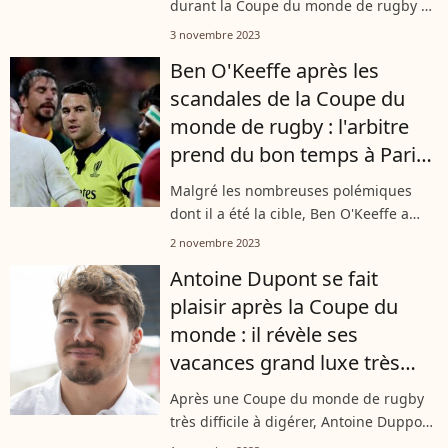
durant la Coupe du monde de rugby et
c'est peut-être ce qui a décidé Wayne
3 novembre 2023
Barnes à prendre une décision
Ben O'Keeffe après les
inattendue. L'arbitre de la finale vient...
scandales de la Coupe du
monde de rugby : l'arbitre
prend du bon temps à Paris
avec une superbe brune
Malgré les nombreuses polémiques
dont il a été la cible, Ben O'Keeffe a
apprécié son séjour en France.
2 novembre 2023
Quelques jours après la fin de la Coupe
Antoine Dupont se fait
du monde de rugby, l'arbitre est resté...
plaisir après la Coupe du
monde : il révèle ses
vacances grand luxe très
loin de la France
Après une Coupe du monde de rugby
très difficile à digérer, Antoine Duppont
est parti se changer les idées loin, très