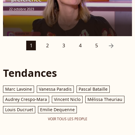
22 octobre 2023
arrow_right
1
2
3
4
5
Tendances
Marc Lavoine
Vanessa Paradis
Pascal Bataille
Audrey Crespo-Mara
Vincent Niclo
Mélissa Theuriau
Louis Ducruet
Emilie Dequenne
VOIR TOUS LES PEOPLE