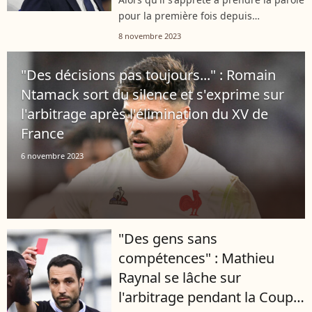
pour la première fois depuis
l'élimination du XV de France à la
8 novembre 2023
Coupe du monde de rugby, Fabien
Galthié a vécu des moments
"Des décisions pas toujours..." : Romain
compliqués, comme...
Ntamack sort du silence et s'exprime sur
l'arbitrage après l'élimination du XV de
France
6 novembre 2023
"Des gens sans
compétences" : Mathieu
Raynal se lâche sur
l'arbitrage pendant la Coupe