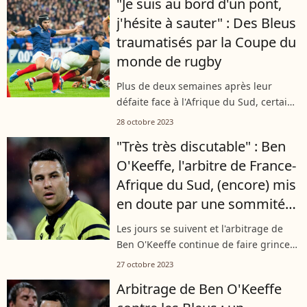
"Je suis au bord d'un pont,
L'ancien rugbyman est un homme
j'hésite à sauter" : Des Bleus
marié et heureux...
traumatisés par la Coupe du
monde de rugby
Plus de deux semaines après leur
défaite face à l'Afrique du Sud, certains
joueurs de l'équipe de France de Rugby
28 octobre 2023
sont encore un peu amers face à leur
"Très très discutable" : Ben
défaite. Face à nos confrères...
O'Keeffe, l'arbitre de France-
Afrique du Sud, (encore) mis
en doute par une sommité
du rugby
Les jours se suivent et l'arbitrage de
Ben O'Keeffe continue de faire grincer
des dents. Le Néo-Zélandais, au sifflet
27 octobre 2023
pour le match du XV de France, a
Arbitrage de Ben O'Keeffe
également arbitré la demi-finale...