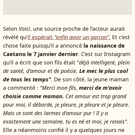
Selon
Voici
, une source proche de l’acteur aurait
révélé qu’
il espérait
"enfin avoir un garçon"
.
Et c’est
chose faite puisqu’il a annoncé
la naissance de
Caetano le 7 janvier dernier
. C’est sur Instagram
qu’il a écrit que son fils était "
déjà intelligent, plein
de santé, d'amour et de poésie.
Le mec le plus cool
de tous les temps"
.
De son côté, la jeune maman
a commenté :
"Merci mon fils,
merci de m'avoir
choisie comme maman.
Cet amour est trop grand
pour moi, il déborde, je pleure, je pleure et je pleure.
Mais ce sont des larmes d'amour pur ! Il y a
exactement une semaine, tu es né et moi, je renais".
Elle a néanmoins confié il y a quelques jours ne