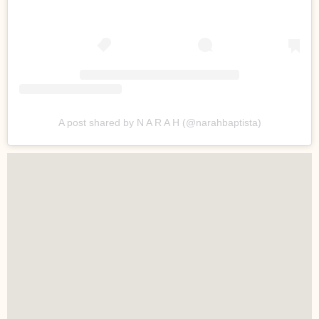
A post shared by N A R A H (@narahbaptista)