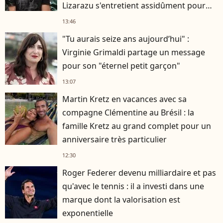
Lizarazu s'entretient assidûment pour
rester musclé à 56 ans ?
13:46
"Tu aurais seize ans aujourd’hui" :
Virginie Grimaldi partage un message
pour son "éternel petit garçon"
13:07
Martin Kretz en vacances avec sa
compagne Clémentine au Brésil : la
famille Kretz au grand complet pour un
anniversaire très particulier
12:30
Roger Federer devenu milliardaire et pas
qu'avec le tennis : il a investi dans une
marque dont la valorisation est
exponentielle