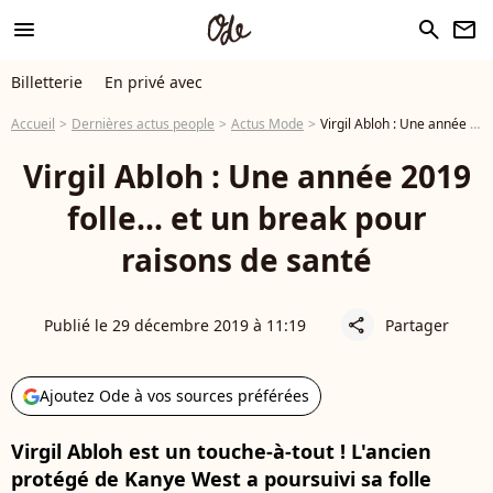
menu
search
newsletter
Billetterie
En privé avec
Accueil
Dernières actus people
Actus Mode
Virgil Abloh : Une année 2019 folle... et un break pour raisons de santé
Virgil Abloh : Une année 2019
folle... et un break pour
raisons de santé
Publié le 29 décembre 2019 à 11:19
Partager
share
Ajoutez Ode à vos sources préférées
Virgil Abloh est un touche-à-tout ! L'ancien
protégé de Kanye West a poursuivi sa folle