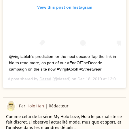
View this post on Instagram
@virgilabloh's prediction for the next decade Tap the link in
bio to read more, as part of our #EndOfTheDecade
campaign on the site now #VirgilAbloh #Streetwear
A post shared by
Dazed
(@dazed) on
Dec 18, 2019 at 12:01am PST
Par
Holo Han
|
Rédacteur
Comme celui de la série My Holo Love, Holo le journaliste se
fait discret. Il observe l'actualité mode, musique et sport, et
l'analyse dans les moindres détails…